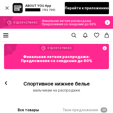
ABOUT YOU App
Перейти к приложению
(152 700)
Финальная летняя распродажа:
01
Д
06
Ч
27
М
45
С
Предложения со скидками до 60%
01
Д
06
Ч
27
М
45
С
Финальная летняя распродажа:
Предложения со скидками до 60%
Спортивное нижнее белье
мальчикам на распродаже
Все товары
Твои предложения
39