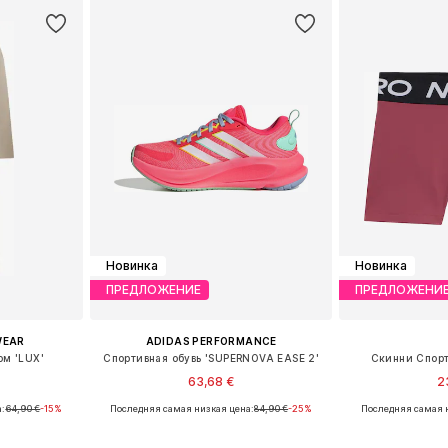
Новинка
Новинка
ПРЕДЛОЖЕНИЕ
ПРЕДЛОЖЕНИ
WEAR
ADIDAS PERFORMANCE
м 'LUX'
Спортивная обувь 'SUPERNOVA EASE 2'
Скинни Спорт
63,68 €
2
а:
64,90 €
-15%
Последняя самая низкая цена:
84,90 €
-25%
Последняя самая 
Доступные размеры: 116, 128, 140, 152, 164, 170
Доступно множество размеров
Доступно мн
рзину
Добавить в корзину
Добавит