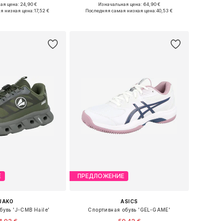
я цена: 24,90 €
Изначальная цена: 64,90 €
ожество размеров
Доступные размеры: 36, 37, 38, 39, 40, 41
я низкая цена:
17,52 €
Последняя самая низкая цена:
40,53 €
ь в корзину
Добавить в корзину
Е
ПРЕДЛОЖЕНИЕ
JAKO
ASICS
бувь 'J-CMB Haile'
Спортивная обувь 'GEL-GAME'