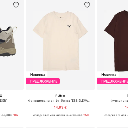
Новинка
Новинка
ПРЕДЛОЖЕНИЕ
ПРЕДЛОЖЕНИ
X
PUMA
DER'
Функциональная футболка 'ESS ELEVATED'
Функциона
14,93 €
1
:
69,90 €
-10%
Последняя самая низкая цена:
19,90 €
-25%
Последняя самая н
размеров
Доступные размеры: 128, 140, 152, 164, 176
рзину
Добавить в корзину
Добавит