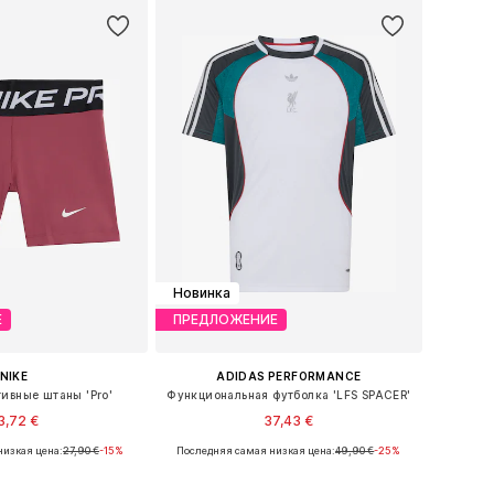
Новинка
Е
ПРЕДЛОЖЕНИЕ
NIKE
ADIDAS PERFORMANCE
ивные штаны 'Pro'
Функциональная футболка 'LFS SPACER'
3,72 €
37,43 €
низкая цена:
27,90 €
-15%
Последняя самая низкая цена:
49,90 €
-25%
ожество размеров
Доступные размеры: 128, 140, 152, 164, 176
ь в корзину
Добавить в корзину