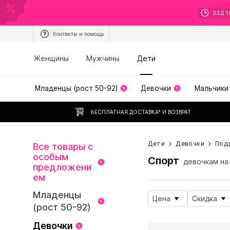
03
Д
1
Контакты и помощь
Женщины
Мужчины
Дети
Младенцы (рост 50-92)
Девочки
Мальчики
БЕСПЛАТНАЯ ДОСТАВКА* И ВОЗВРАТ
Дети
Девочки
Под
Все товары с
особым
Спорт
девочкам на
предложени
ем
Младенцы
Цена
Скидка
(рост 50-92)
Девочки