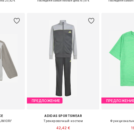
ена:
25,42 €
Последняя самая низкая цена:
67,41 €
Последняя самая 
рзину
Добавить в корзину
Добавит
ПРЕДЛОЖЕНИЕ
ПРЕДЛОЖЕНИ
CE
ADIDAS SPORTSWEAR
UMIORI'
Тренировочный костюм
Функциональна
42,42 €
1