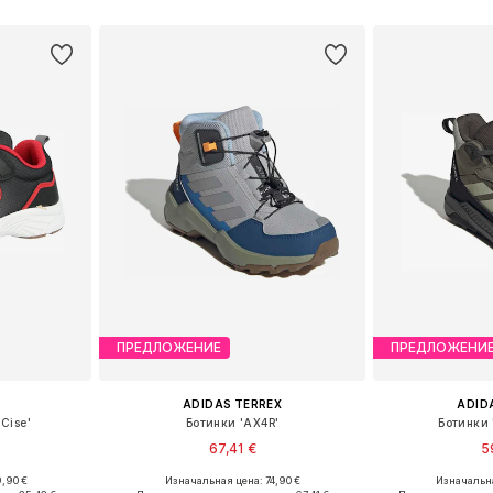
рзину
Добавить в корзину
Добавит
ПРЕДЛОЖЕНИЕ
ПРЕДЛОЖЕНИ
ADIDAS TERREX
ADID
Cise'
Ботинки 'AX4R'
Ботинки
67,41 €
5
,90 €
Изначальная цена: 74,90 €
Изначальна
размеров
Доступно множество размеров
Доступно мн