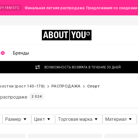
Финальная летняя распродажа: Предложения со скидками
6
Ч
18
М
05
С
ABOUT
YOU
Бренды
ВОЗМОЖНОСТЬ ВОЗВРАТА В ТЕЧЕНИЕ 30 ДНЕЙ
ростки (рост 140-176)
РАСПРОДАЖА
Спорт
 распродаже
2 024
Размер
Цвет
Торговая марка
Материал