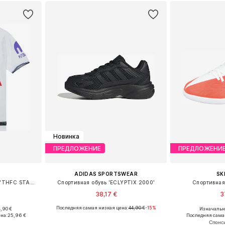
Новинка
ПРЕДЛОЖЕНИЕ
ПРЕДЛОЖЕНИ
ADIDAS SPORTSWEAR
SK
Функциональная футболка 'THFC STAD HM'
Спортивная обувь 'ECLYPTIX 2000'
Спортивная 
38,17 €
3
Последняя самая низкая цена:
44,90 €
-15%
,90 €
Изначальна
размеров
Доступно множество размеров
Доступно мн
на:
25,96 €
Последняя сама