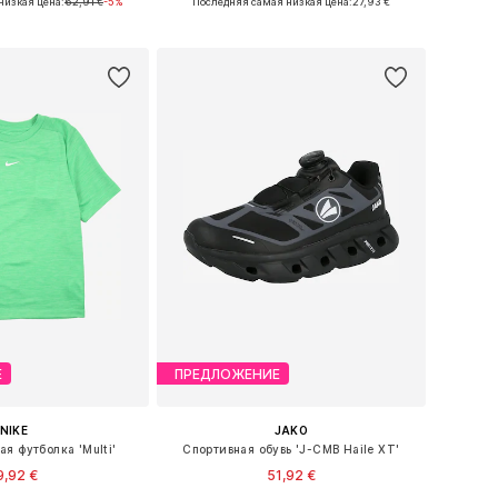
низкая цена:
62,91 €
-5%
Последняя самая низкая цена:
27,93 €
ь в корзину
Добавить в корзину
Е
ПРЕДЛОЖЕНИЕ
NIKE
JAKO
я футболка 'Multi'
Спортивная обувь 'J-CMB Haile XT'
9,92 €
51,92 €