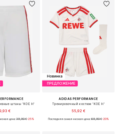
Новинка
Е
ПРЕДЛОЖЕНИЕ
PERFORMANCE
ADIDAS PERFORMANCE
вные штаны 'KOE H'
Тренировочный костюм 'KOE H'
9,93 €
55,92 €
изкая цена:
39,90 €
-25%
Последняя самая низкая цена:
69,90 €
-20%
меры: 128, 140, 176
Доступные размеры: 92, 98, 104, 110, 116
ь в корзину
Добавить в корзину