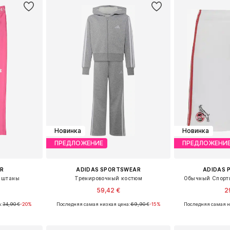
Новинка
Новинка
ПРЕДЛОЖЕНИЕ
ПРЕДЛОЖЕНИ
R
ADIDAS SPORTSWEAR
ADIDAS 
 штаны
Тренировочный костюм
Обычный Спорти
59,42 €
2
а:
34,90 €
-20%
Последняя самая низкая цена:
69,90 €
-15%
Последняя самая н
размеров
Доступные размеры: 128, 140, 152, 164, 170
Доступные раз
рзину
Добавить в корзину
Добавит