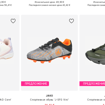
+
1
,90 €
Изначальная цена: 49,90 €
Изначальна
размеров
Доступные размеры: 128, 140, 152, 164, 176
Доступно мн
ена:
58,41 €
Последняя самая низкая цена:
42,42 €
Последняя сама
рзину
Добавить в корзину
Добавит
ПРЕДЛОЖЕНИЕ
ПРЕДЛОЖЕНИ
JAKO
 AD Core'
Спортивная обувь 'J-SFG Vini'
Спортивная о