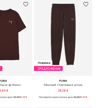
Новинка
Е
ПРЕДЛОЖЕНИЕ
PUMA
PUMA
льная футболка
Обычный Спортивные штаны
4,93 €
26,18 €
изкая цена:
19,90 €
-25%
Последняя самая низкая цена:
34,90 €
-25%
Доступные размеры: 128, 140, 152, 164, 176
Доступные размеры: 128, 140, 152, 164, 176
ь в корзину
Добавить в корзину