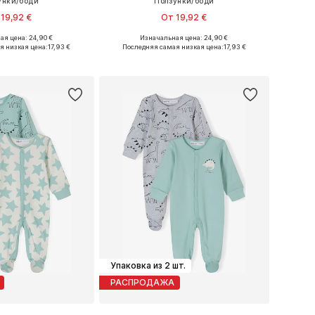
унки/боди
Ползунки/боди
19,92 €
От 19,92 €
я цена: 24,90 €
Изначальная цена: 24,90 €
ожество размеров
Доступно множество размеров
я низкая цена:
17,93 €
Последняя самая низкая цена:
17,93 €
ь в корзину
Добавить в корзину
Упаковка из 2 шт.
РАСПРОДАЖА