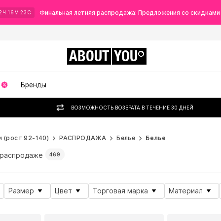
Финальная летняя распродажа: Предложения со скидками
2
Ч
16
М
22
С
ABOUT
YOU
Бренды
ВОЗМОЖНОСТЬ ВОЗВРАТА В ТЕЧЕНИЕ 30 ДНЕЙ
 (рост 92-140)
РАСПРОДАЖА
Белье
Белье
 распродаже
469
Размер
Цвет
Торговая марка
Материал