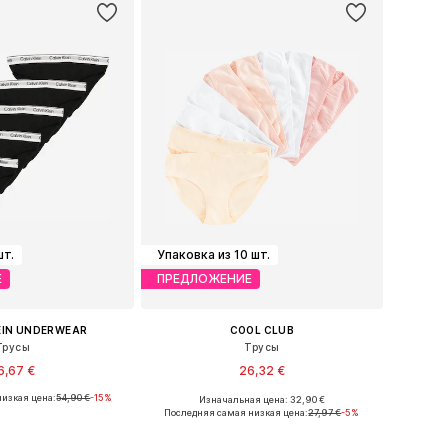
шт.
Упаковка из 10 шт.
Е
ПРЕДЛОЖЕНИЕ
EIN UNDERWEAR
COOL CLUB
Трусы
Трусы
6,67 €
26,32 €
изкая цена:
54,90 €
-15%
Изначальная цена: 32,90 €
Доступные размеры: 128-140, 140-152, 152-164, 164-176
Доступные размеры: 134-140, 146-152, 158-164
Последняя самая низкая цена:
27,97 €
-5%
ь в корзину
Добавить в корзину