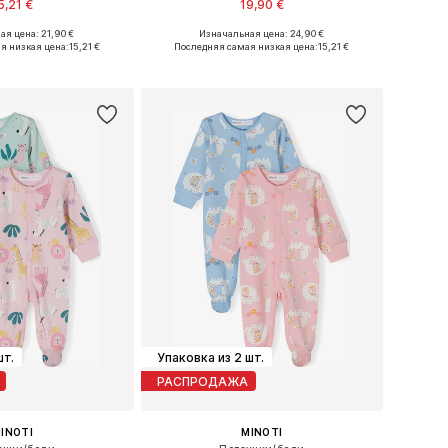
5,21 €
19,90 €
ая цена: 21,90 €
Изначальная цена: 24,90 €
Доступные размеры: 134-140, 146-152, 158-164, 170-176
Доступные размеры: 116-122, 128-140
я низкая цена:
15,21 €
Последняя самая низкая цена:
15,21 €
ь в корзину
Добавить в корзину
шт.
Упаковка из 2 шт.
РАСПРОДАЖА
INOTI
MINOTI