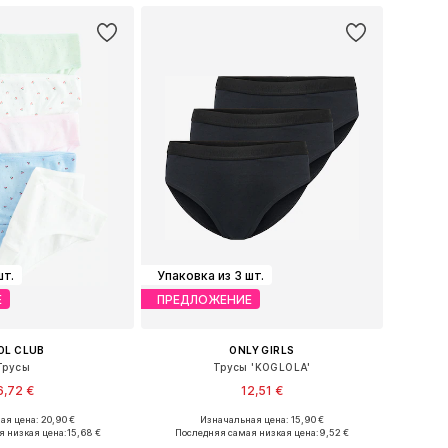
шт.
Упаковка из 3 шт.
Е
ПРЕДЛОЖЕНИЕ
OL CLUB
ONLY GIRLS
Трусы
Трусы 'KOGLOLA'
6,72 €
12,51 €
я цена: 20,90 €
Изначальная цена: 15,90 €
Доступные размеры: 134-140, 146-152, 158-164
Доступные размеры: 122-128, 134-140, 146-152, 158-164
я низкая цена:
15,68 €
Последняя самая низкая цена:
9,52 €