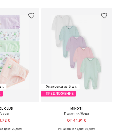
ь в корзину
Добавить в корзину
шт.
Упаковка из 5 шт.
Е
ПРЕДЛОЖЕНИЕ
OL CLUB
MINOTI
Трусы
Ползунки/боди
6,72 €
От 44,91 €
я цена: 20,90 €
Изначальная цена: 49,90 €
Доступные размеры: 134-140, 146-152, 158-164
Доступно множество размеров