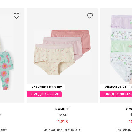
рзину
Добавить в корзину
Добавит
Упаковка из 3 шт.
Упаковка из 5 
ПРЕДЛОЖЕНИЕ
ПРЕДЛОЖЕНИ
NAME IT
CO
и
Трусы
11,61 €
1
,90 €
Изначальная цена: 16,90 €
Изначальна
размеров
Доступно множество размеров