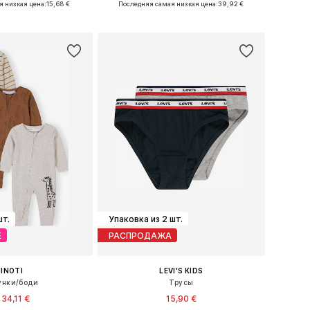
я низкая цена:
15,68 €
Последняя самая низкая цена:
39,92 €
ь в корзину
Добавить в корзину
шт.
Упаковка из 2 шт.
Е
РАСПРОДАЖА
INOTI
LEVI'S KIDS
унки/боди
Трусы
 34,11 €
15,90 €