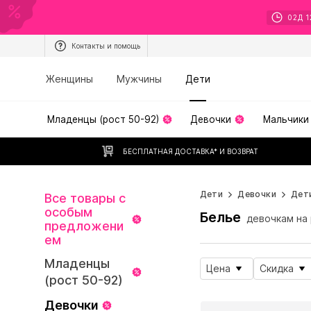
02
Д
1
Контакты и помощь
Женщины
Мужчины
Дети
Младенцы (рост 50-92)
Девочки
Мальчики
БЕСПЛАТНАЯ ДОСТАВКА* И ВОЗВРАТ
Дети
Девочки
Дети
Все товары с
особым
Белье
девочкам на
предложени
ем
Младенцы
Цена
Скидка
(рост 50-92)
Девочки