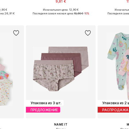
9,81 €
1
,90 €
Изначальная цена: 12,90 €
Изначальн
размеров
Доступно множество размеров
ена:
26,91 €
Последняя самая низкая цена:
10,90 €
-10%
Последняя сама
рзину
Добавить в корзину
Добавит
Упаковка из 3 шт.
Упаковка из 2 
ПРЕДЛОЖЕНИЕ
РАСПРОДАЖА
NAME IT
M