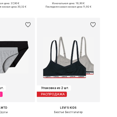
ая цена: 37,90 €
Изначальная цена: 19,90 €
Доступные размеры: 68-74, 74-80, 80-86, 86-92
Доступные размеры: 116-122, 128-140
я низкая цена:
30,32 €
Последняя самая низкая цена:
11,92 €
ь в корзину
Добавить в корзину
шт.
Упаковка из 2 шт.
Е
РАСПРОДАЖА
LMTD
LEVI'S KIDS
Трусы
Бюстье Бюстгальтер