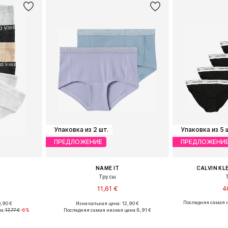
Упаковка из 2 шт.
Упаковка из 5 
ПРЕДЛОЖЕНИЕ
ПРЕДЛОЖЕНИ
NAME IT
CALVIN KL
Трусы
11,61 €
4
+
2
Последняя самая н
,90 €
Изначальная цена: 12,90 €
Доступные размеры: 134-140, 146-152, 158-164
Доступно множество размеров
а:
17,77 €
-6%
Последняя самая низкая цена:
8,91 €
рзину
Добавить в корзину
Добавит