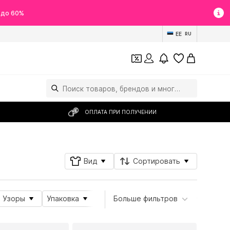
 до 60%
EE
RU
ОПЛАТА ПРИ ПОЛУЧЕНИИ
Вид
Сортировать
Узоры
Упаковка
Вид продукта
Больше фильтров
Тема
Подр