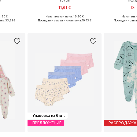
и
Трусы
Полз
11,61 €
От 
,90 €
Изначальная цена: 16,90 €
Изначальна
размеров
Доступно множество размеров
Доступно мн
ена:
33,21 €
Последняя самая низкая цена:
10,43 €
Последняя сама
рзину
Добавить в корзину
Добавит
Упаковка из 6 шт.
ПРЕДЛОЖЕНИЕ
РАСПРОДАЖА