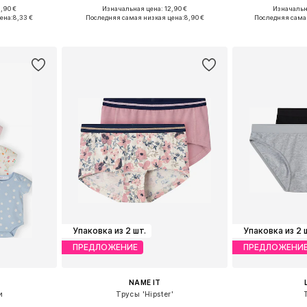
,90 €
Изначальная цена: 12,90 €
Изначальн
Доступные размеры: 122-128, 134-140, 146-152, 158-164
Доступные размеры: 116, 122-128, 134-140, 146-152
ена:
8,33 €
Последняя самая низкая цена:
8,90 €
Последняя сама
рзину
Добавить в корзину
Добавит
Упаковка из 2 шт.
Упаковка из 2 
ПРЕДЛОЖЕНИЕ
ПРЕДЛОЖЕНИ
NAME IT
и
Трусы 'Hipster'