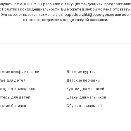
получать от ABOUT YOU рассылки о текущих тенденциях, предложениях
с
Политика конфиденциальности
. Вы можете в любой момент отозвать 
 будущее, отправив письмо на
sluzhbapodderzhki@aboutyou.ee
или восп
отказа от подписки в конце каждой рассылки.
тские шарфы и платки
Детские куртки
лье для детей
Детские перчатки
ежда для младенцев
Куртки для малышей
итеры для детей
Штаны для мальчиков
тские ботинки
Обувь для малышей