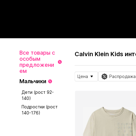
Все товары с
Calvin Klein Kids и
особым
предложени
ем
Цена
Распродажа
Мальчики
Дети (рост 92-
140)
Подростки (рост
140-176)