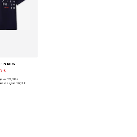
LEIN KIDS
73 €
ена: 29,90 €
азмеры: 140
изкая цена:
16,14 €
в корзину