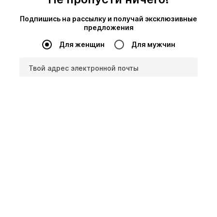
Подпишись на рассылку и получай эксклюзивные
предложения
Для женщин
Для мужчин
Твой адрес электронной почты
Зарегистрироваться
Я хотел/-а бы получать от ABOUT YOU рассылки о текущих
тенденциях, предложениях и промокодах в соответствии с
Политика конфиденциальности
. Вы можете в любой момент
отозвать свое согласие с сохранением силы на будущее,
отправив письмо на
sluzhbapodderzhki@aboutyou.ee
или
воспользовавшись опцией отказа от подписки в конце каждой
рассылки.