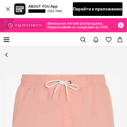
ABOUT YOU App
Перейти к приложению
(152 700)
Финальная летняя распродажа:
01
Д
05
Ч
39
М
00
С
Предложения со скидками до 60%