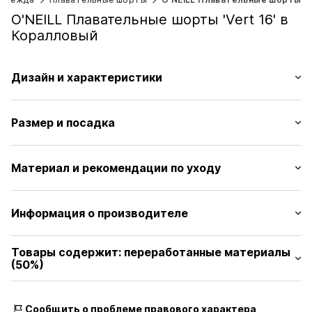
O'NEILL Плавательные шорты 'Vert 16' в
Коралловый
Дизайн и характеристики
Однотонные цвета
Размер и посадка
Вышивка лейбла
Однотонные швы
Модель ростом 1.76m и носит размер M (Международный)
Легкая ткань
Материал и рекомендации по уходу
Артикул
ONI9i30004000006
Материал: 50% Полиэстер (REPREVE™), 50% Polyamid
Информация о производителе
Стирка при 30 °C
O’Neill Europe BV
Химическая чистка запрещена
Товары содержит: переработанные материалы
oosteinde 32
Глажка запрещена
(50%)
3261HE Warmond
Отбеливание запрещено
NL
Произведено с:
Переработанный полиэстер
Барабанная сушка при низких температурах
www.oneill.com
Доказательство:
Заявление поставщика о проведении
Сообщить о проблеме правового характера