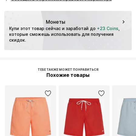
независимой проверки
Этот товар содержит переработанные материалы (до
или после использования). Использование
Монеты
переработанных материалов позволяет снизить
Купи этот товар сейчас и заработай до 
+23 Coins
, 
потребность в сырье, избежать лишних отходов и
которые сможешь использовать для получения 
сохранить природные ресурсы.
скидок.
Узнать больше
ТЕБЕ ТАКЖЕ МОЖЕТ ПОНРАВИТЬСЯ
Похожие товары