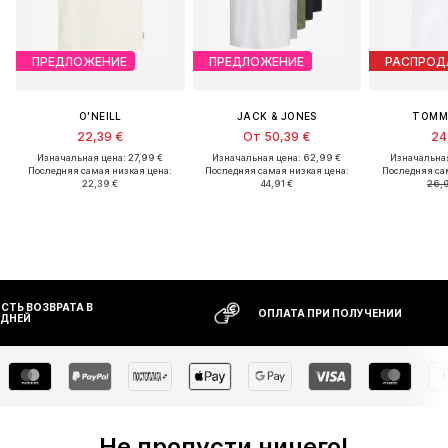
ПРЕДЛОЖЕНИЕ
ПРЕДЛОЖЕНИЕ
РАСПРО
O'NEILL
JACK & JONES
TOMM
22,39 €
От 50,39 €
24
Изначальная цена: 27,99 €
Изначальная цена: 62,99 €
Изначальная
Последняя самая низкая цена:
Последняя самая низкая цена:
Последняя са
22,39 €
44,91 €
26,9
БЕСПЛАТНАЯ ДОСТАВКА* И
ВОЗМОЖНОС
ВОЗВРАТ
ТЕЧЕНИЕ 30
Не пропусти ничего!