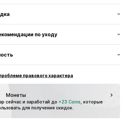
типом
адка
пояс
дол/край
 до колен
вставки
екомендации по уходу
ый
 швы
ки
ecyceltes Polyester, 5% Эластан
ность
0029728636
ждения: Бангладеш
тнес
проблеме правового характера
Дышащий
Быстросохнущий
Монеты
ибкий/эластичный
ар сейчас и заработай до 
+23 Coins
, которые 
Охлаждающий
льзовать для получения скидок.