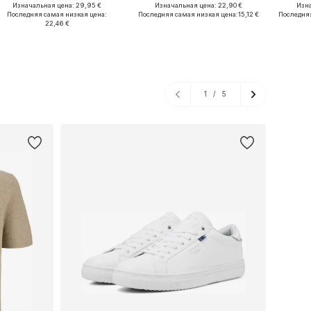
Изначальная цена: 29,95 €
Изначальная цена: 22,90 €
Изна
Доступные размеры: S, M, L, XXL
Доступные размеры: M, L, XXL, XXXL
Доступ
Последняя самая низкая цена:
Последняя самая низкая цена:
15,12 €
Последняя
22,46 €
Добавить в корзину
Добавить в корзину
Доб
1
/
5