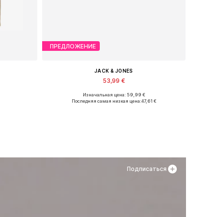
ПРЕДЛОЖЕНИЕ
JACK & JONES
53,99 €
Изначальная цена: 59,99 €
Доступные размеры: XS, S x Обычный, M x Обычный, L x Обычный, XL x Обычный, XXL x Обычный
Доступные размеры: 40, 41, 42, 43, 44, 45
Последняя самая низкая цена:
47,61 €
у
Добавить в корзину
Подписаться