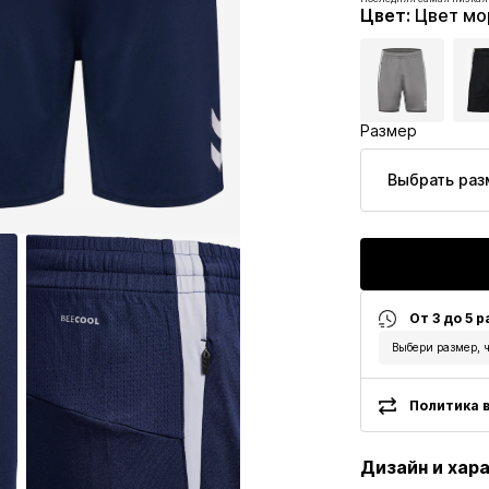
Изначальная цена: 29,95
Цвет
:
Цвет мо
Последняя самая низкая
Размер
Выбрать раз
От 3 до 5 
Выбери размер, ч
Политика в
Дизайн и хар