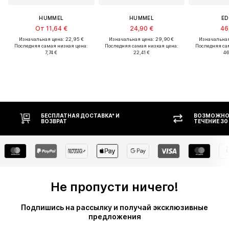
HUMMEL
HUMMEL
ED
От 11,64 €
24,90 €
46
Изначальная цена: 22,95 €
Изначальная цена: 29,90 €
Изначальная
Последняя самая низкая цена:
Последняя самая низкая цена:
Последняя са
7,74 €
22,41 €
46
ВОЗМОЖНОСТЬ ВОЗВРАТА В
ОПЛА
ТЕЧЕНИЕ 30 ДНЕЙ
Не пропусти ничего!
Подпишись на рассылку и получай эксклюзивные
предложения