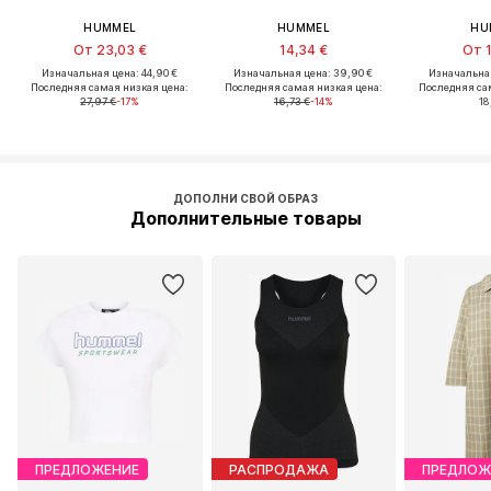
HUMMEL
HUMMEL
HU
От 23,03 €
14,34 €
От 1
Изначальная цена: 44,90 €
Изначальная цена: 39,90 €
Изначальная
Последняя самая низкая цена:
Последняя самая низкая цена:
Последняя са
27,97 €
-17%
16,73 €
-14%
18
ДОПОЛНИ СВОЙ ОБРАЗ
Дополнительные товары
ПРЕДЛОЖЕНИЕ
РАСПРОДАЖА
ПРЕДЛОЖ