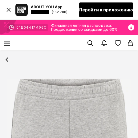
ABOUT YOU App
Перейти к приложению
(152 700)
Финальная летняя распродажа:
01
Д
04
Ч
17
М
05
С
Предложения со скидками до 60%