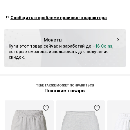
независимой проверки
Этот товар содержит органические материалы,
Вид спорта: Фитнес
Сообщить о проблеме правового характера
выращивание которых направлено на сохранение
Особенности: Дышащий
состояния почвы и экосистем благодаря органическому
земледелию, отказу от генетической модификации, а
также ограниченному использованию воды и
Монеты
химических удобрений.
Купи этот товар сейчас и заработай до 
+16 Coins
, 
которые сможешь использовать для получения 
Узнать больше
скидок.
ТЕБЕ ТАКЖЕ МОЖЕТ ПОНРАВИТЬСЯ
Похожие товары