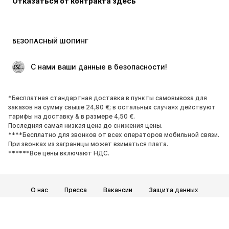
Отказаться от контракта здесь
Пальто
Юбки
Пляжная одежда
Толстовки
Пиджаки
Комбинезоны
БЕЗОПАСНЫЙ ШОПИНГ
Плюс сайз
Одежда для беременных
Поводы
ЭКСКЛЮЗИВ
 С нами ваши данные в безопасности!
Апсайклинг
*Бесплатная стандартная доставка в пункты самовывоза для
ОБУВЬ
заказов на сумму свыше 24,90 €; в остальных случаях действуют
тарифы на доставку & в размере 4,50 €.
НОВИНКИ
Модные тенденции
Последняя самая низкая цена до снижения цены.
****Бесплатно для звонков от всех операторов мобильной связи.
Кроссовки и кеды
Ботинки
При звонках из заграницы может взиматься плата.
Лодочки и туфли на высоких
Сапоги
******Все цены включают НДС.
каблуках
Босоножки
Полуботинки
О нас
Пресса
Вакансии
Защита данных
Спортивная обувь
Балетки
Общие условия и положения
Юридические сведения
Пантолеты
Тапки
Доступность
Безопасность товара
ЭКСКЛЮЗИВ