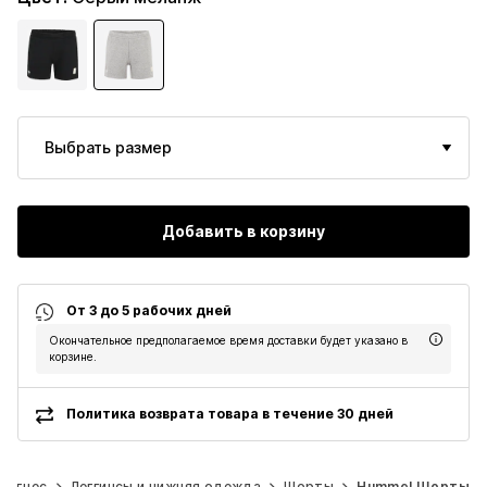
Выбрать размер
Добавить в корзину
От 3 до 5 рабочих дней
Окончательное предполагаемое время доставки будет указано в
корзине.
Политика возврата товара в течение 30 дней
Фитнес
Леггинсы и нижняя одежда
Шорты
Hummel Шорты