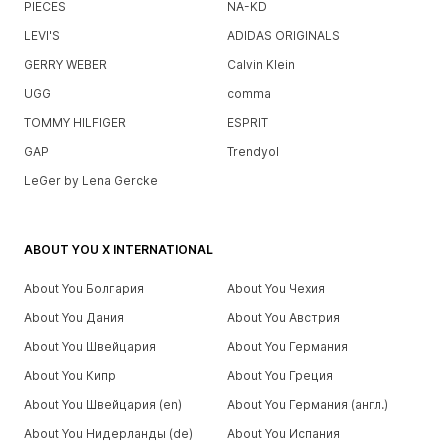
PIECES
NA-KD
LEVI'S
ADIDAS ORIGINALS
GERRY WEBER
Calvin Klein
UGG
comma
TOMMY HILFIGER
ESPRIT
GAP
Trendyol
LeGer by Lena Gercke
ABOUT YOU X INTERNATIONAL
About You Болгария
About You Чехия
About You Дания
About You Австрия
About You Швейцария
About You Германия
About You Кипр
About You Греция
About You Швейцария (en)
About You Германия (англ.)
About You Нидерланды (de)
About You Испания