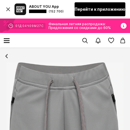
ABOUT YOU App
Перейти к приложению
(152 700)
Финальная летняя распродажа:
01
Д
04
Ч
09
М
27
С
Предложения со скидками до 60%