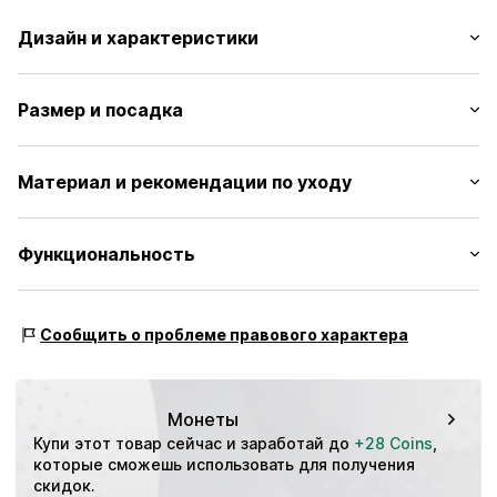
Дизайн и характеристики
Принт с логотипом
Размер и посадка
Карманы на молнии
Регулируемый обхват талии
Длина: Длина до колен
Эластичный пояс
Материал и рекомендации по уходу
Крой: Обычный
Боковые карманы на молнии
Экологическое производство
Материал: 100% Recyceltes Polyester
Функциональность
Без подкладки
Страна происхождения: Бангладеш
Эластичная лента
Вид спорта: Фитнес
Артикул
0000000029777790
Сообщить о проблеме правового характера
Особенности: Дышащий
Особенности: Быстросохнущий
Монеты
Купи этот товар сейчас и заработай до 
+28 Coins
, 
которые сможешь использовать для получения 
скидок.