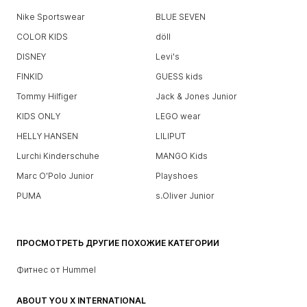
Nike Sportswear
BLUE SEVEN
COLOR KIDS
döll
DISNEY
Levi's
FINKID
GUESS kids
Tommy Hilfiger
Jack & Jones Junior
KIDS ONLY
LEGO wear
HELLY HANSEN
LILIPUT
Lurchi Kinderschuhe
MANGO Kids
Marc O'Polo Junior
Playshoes
PUMA
s.Oliver Junior
ПРОСМОТРЕТЬ ДРУГИЕ ПОХОЖИЕ КАТЕГОРИИ
Фитнес от Hummel
ABOUT YOU X INTERNATIONAL