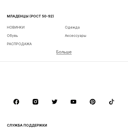
МЛАДЕНЦЫ (РОСТ 50-92)
НОВИНКИ
Одежда
Обувь
Аксессуары
РАСПРОДАЖА
Больше
ДЕВОЧКИ
Дети (рост 92-140)
Подростки (рост 140-176)
МАЛЬЧИКИ
Дети (рост 92-140)
Подростки (рост 140-176)
БРЕНДЫ
NAME IT
Next
Nike Sportswear
ADIDAS ORIGINALS
СЛУЖБА ПОДДЕРЖКИ