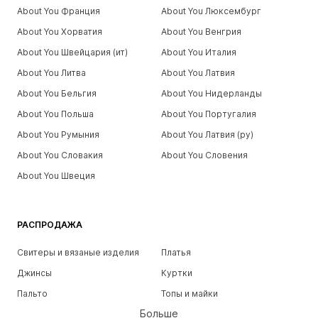
About You Франция
About You Люксембург
About You Хорватия
About You Венгрия
About You Швейцария (ит)
About You Италия
About You Литва
About You Латвия
About You Бельгия
About You Нидерланды
About You Польша
About You Португалия
About You Румыния
About You Латвия (ру)
About You Словакия
About You Словения
About You Швеция
РАСПРОДАЖА
Свитеры и вязаные изделия
Платья
Джинсы
Куртки
Пальто
Топы и майки
Больше
Штаны
Белье