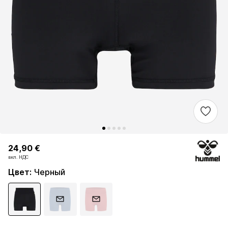
24,90 €
24,90 €
вкл. НДС
вкл. НДС
Цвет
:
Черный