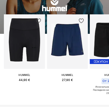
КУПОН
HUMMEL
HUMMEL
HU
44,90 €
27,90 €
От 2
Изначальная
Последняя са
23