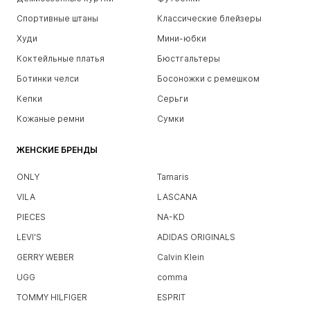
Спортивные штаны
Классические блейзеры
Худи
Мини-юбки
Коктейльные платья
Бюстгальтеры
Ботинки челси
Босоножки с ремешком
Кепки
Серьги
Кожаные ремни
Сумки
ЖЕНСКИЕ БРЕНДЫ
ONLY
Tamaris
VILA
LASCANA
PIECES
NA-KD
LEVI'S
ADIDAS ORIGINALS
GERRY WEBER
Calvin Klein
UGG
comma
TOMMY HILFIGER
ESPRIT