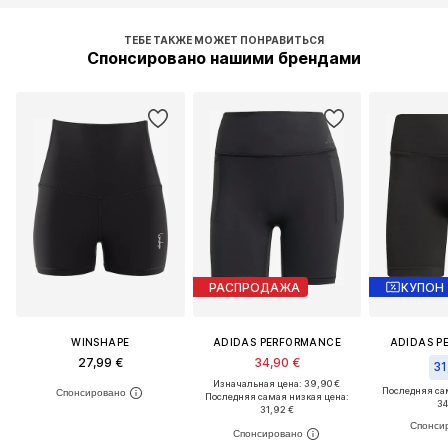
ТЕБЕ ТАКЖЕ МОЖЕТ ПОНРАВИТЬСЯ
Спонсировано нашими брендами
РАСПРОДАЖА
КУПОН
WINSHAPE
ADIDAS PERFORMANCE
ADIDAS P
27,99 €
34,90 €
31
Изначальная цена: 39,90 €
Последняя са
Последняя самая низкая цена:
34
31,92 €