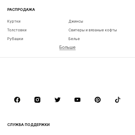
РАСПРОДАЖА
Куртки
Джинсы
Толстовки
Свитеры и вязаные кофты
Рубашки
Белье
Больше
Штаны
Рубашки
Пальто
Костюмы и пиджаки
Пляжная одежда
Плюс сайз
Обувь
Спорт
Аксессуары
Премиум
ОДЕЖДА
НОВИНКИ
Модные тенденции
Футболки
Джинсы
СЛУЖБА ПОДДЕРЖКИ
Куртки
Толстовки и худи
Штаны
Рубашки