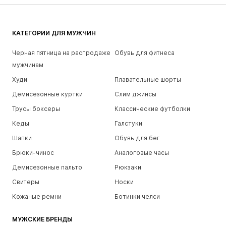
КАТЕГОРИИ ДЛЯ МУЖЧИН
Черная пятница на распродаже
Обувь для фитнеса
мужчинам
Худи
Плавательные шорты
Демисезонные куртки
Слим джинсы
Трусы боксеры
Классические футболки
Кеды
Галстуки
Шапки
Обувь для бег
Брюки-чинос
Аналоговые часы
Демисезонные пальто
Рюкзаки
Свитеры
Носки
Кожаные ремни
Ботинки челси
МУЖСКИЕ БРЕНДЫ