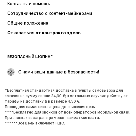
Контакты и помощь
Белье
Свитеры и вязаные кофты
Сотрудничество с контент-мейкерами
Костюмы и пиджаки
Пальто
Общие положения
Пляжная одежда
Плюс сайз
Отказаться от контракта здесь
Поводы
ЭКСКЛЮЗИВ
Апсайклинг
ОБУВЬ
БЕЗОПАСНЫЙ ШОПИНГ
НОВИНКИ
Модные тенденции
 С нами ваши данные в безопасности!
Ботинки и сапоги
Кроссовки и кеды
Полуботинки
Спортивная обувь
*Бесплатная стандартная доставка в пункты самовывоза для
Открытая обувь
ЭКСКЛЮЗИВ
заказов на сумму свыше 24,90 €; в остальных случаях действуют
тарифы на доставку & в размере 4,50 €.
Последняя самая низкая цена до снижения цены.
СПОРТ
****Бесплатно для звонков от всех операторов мобильной связи.
При звонках из заграницы может взиматься плата.
Спорт
Виды спорта
******Все цены включают НДС.
Спортивная обувь
Спортивные рюкзаки и сумки