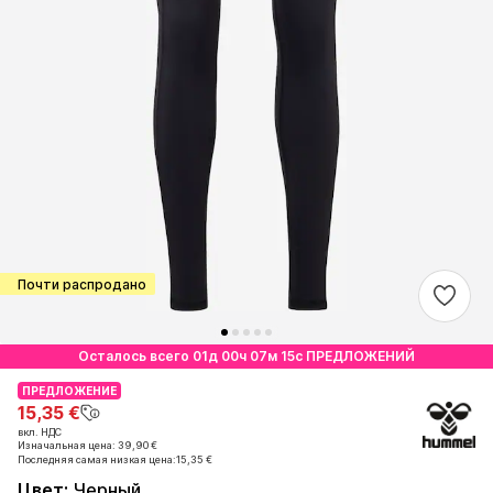
Почти распродано
Осталось всего 01д 00ч 07м 15с ПРЕДЛОЖЕНИЙ
ПРЕДЛОЖЕНИЕ
ПРЕДЛОЖЕНИЕ
15,35 €
15,35 €
вкл. НДС
вкл. НДС
Изначальная цена: 39,90 €
Изначальная цена: 39,90 €
Последняя самая низкая цена:
Последняя самая низкая цена:
15,35 €
15,35 €
Цвет
:
Черный