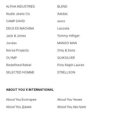
ALPHA INDUSTRIES
BLEND
Nudie Jeans Co
Adidas
CAMP DAVID
asics
DEUS EX MACHINA
Lacoste
Jack & Jones
Tommy Hilfiger
Jordan
MANGO MAN
Norse Projects
Only & Sons
OLYMP
QUIKSILVER
Redefined Rebel
Polo Ralph Lauren
SELECTED HOMME
STRELLSON
ABOUT YOU X INTERNATIONAL
About You Болгария
About You Чехия
About You Дания
About You Австрия