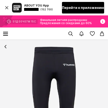
ABOUT YOU App
Перейти к приложению
(152 700)
Финальная летняя распродажа:
01
Д
00
Ч
07
М
15
С
Предложения со скидками до 60%