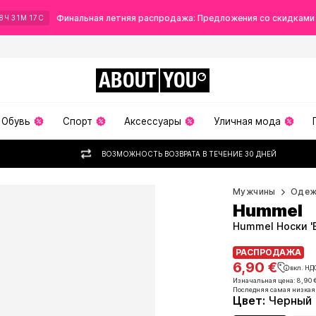
Финальная летняя распродажа: Предложения со скидками
8
Ч
31
М
16
С
ABOUT
YOU
Обувь
Спорт
Аксессуары
Уличная мода
ВОЗМОЖНОСТЬ ВОЗВРАТА В ТЕЧЕНИЕ 30 ДНЕЙ
Мужчины
Оде
Hummel
Hummel Носки 'E
РАСПРОДАЖА
РАСПРОДАЖА
6,90 €
вкл. НД
6,90 €
вкл. НД
Изначальная цена: 8,90 
Последняя самая низкая
Изначальная цена: 8,90 
Цвет
:
Черный
Последняя самая низкая