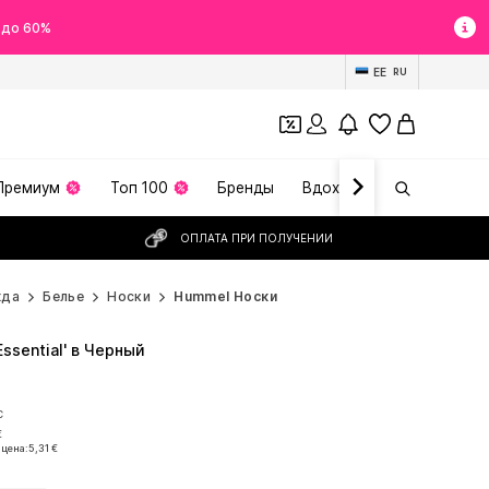
 до 60%
EE
RU
Премиум
Топ 100
Бренды
Вдохновение
ОПЛАТА ПРИ ПОЛУЧЕНИИ
жда
Белье
Носки
Hummel Носки
ssential' в Черный
С
С
€
 цена:
5,31 €
€
 цена:
5,31 €