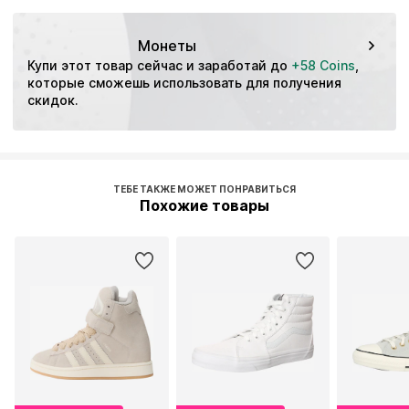
Особенности: Тяга
Усиленная пятка
Стиль кроссовок: Кэжуал
Усиленная область подноска
Монеты
Застежка на шнурках
Купи этот товар сейчас и заработай до 
+58 Coins
, 
которые сможешь использовать для получения 
Артикул
HUM9765004000001
скидок.
ТЕБЕ ТАКЖЕ МОЖЕТ ПОНРАВИТЬСЯ
Похожие товары