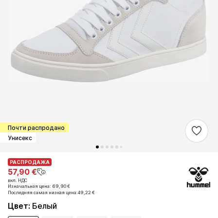
Почти распродано
Унисекс
РАСПРОДАЖА
РАСПРОДАЖА
57,90 €
57,90 €
вкл. НДС
вкл. НДС
Изначальная цена: 69,90 €
Изначальная цена: 69,90 €
Последняя самая низкая цена:
Последняя самая низкая цена:
49,22 €
49,22 €
Цвет
:
Белый