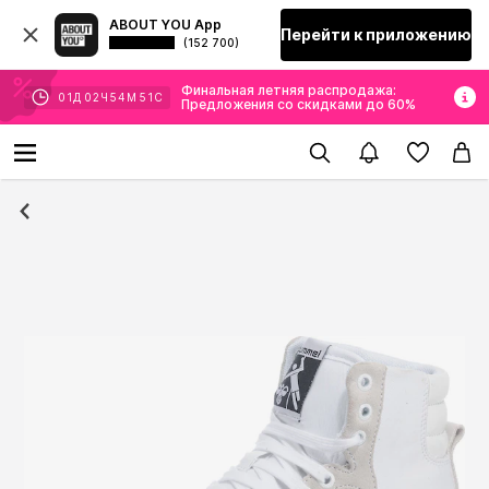
ABOUT YOU App
Перейти к приложению
(152 700)
Финальная летняя распродажа:
01
Д
02
Ч
54
М
50
С
Предложения со скидками до 60%