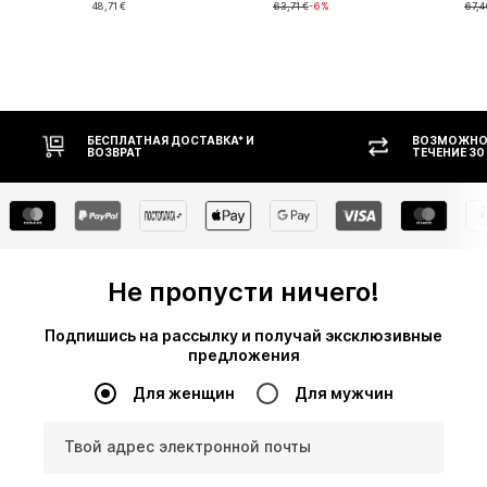
48,71 €
63,71 €
-6%
67,4
ВОЗМОЖНОСТЬ ВОЗВРАТА В
ТЕЧЕНИЕ 30 ДНЕЙ
Не пропусти ничего!
Подпишись на рассылку и получай эксклюзивные
предложения
Для женщин
Для мужчин
Твой адрес электронной почты