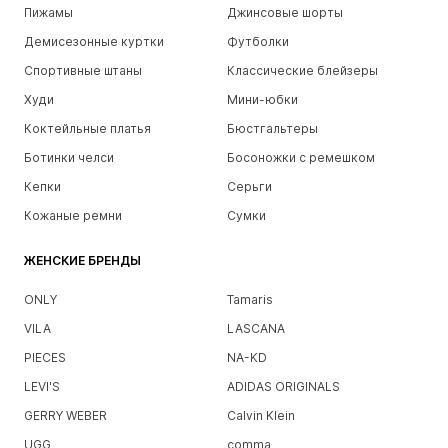
Пижамы
Джинсовые шорты
Демисезонные куртки
Футболки
Спортивные штаны
Классические блейзеры
Худи
Мини-юбки
Коктейльные платья
Бюстгальтеры
Ботинки челси
Босоножки с ремешком
Кепки
Серьги
Кожаные ремни
Сумки
ЖЕНСКИЕ БРЕНДЫ
ONLY
Tamaris
VILA
LASCANA
PIECES
NA-KD
LEVI'S
ADIDAS ORIGINALS
GERRY WEBER
Calvin Klein
UGG
comma