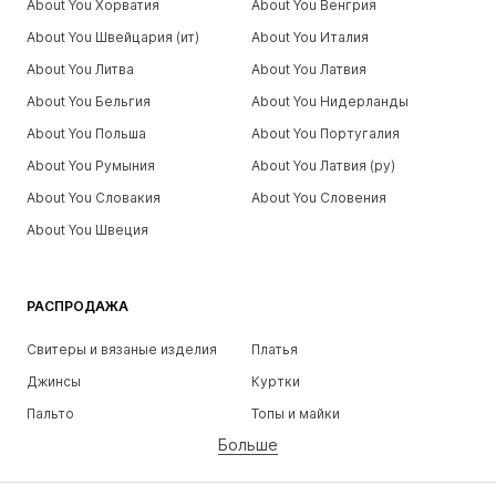
About You Хорватия
About You Венгрия
About You Швейцария (ит)
About You Италия
About You Литва
About You Латвия
About You Бельгия
About You Нидерланды
About You Польша
About You Португалия
About You Румыния
About You Латвия (ру)
About You Словакия
About You Словения
About You Швеция
РАСПРОДАЖА
Свитеры и вязаные изделия
Платья
Джинсы
Куртки
Пальто
Топы и майки
Больше
Штаны
Белье
Юбки
Блузки и туники