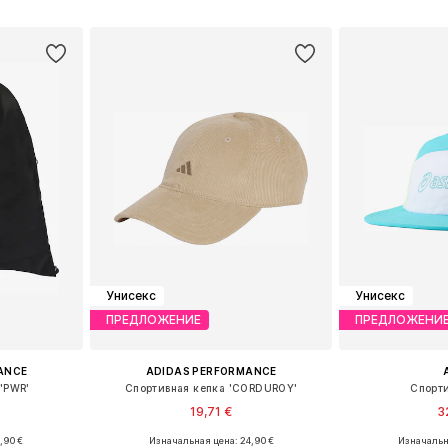
рзину
Добавить в корзину
Добавит
Унисекс
Унисекс
ПРЕДЛОЖЕНИЕ
ПРЕДЛОЖЕНИ
ANCE
ADIDAS PERFORMANCE
'PWR'
Спортивная кепка 'CORDUROY'
Спорти
19,71 €
3
,90 €
Изначальная цена: 24,90 €
Изначальн
ы: NS
Доступные размеры: 56-58
Доступные