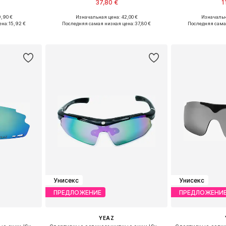
37,80 €
1
,90 €
Изначальная цена: 42,00 €
Изначальн
S, M, L
Доступные размеры: 55-60
Доступны
ена:
15,92 €
Последняя самая низкая цена:
37,80 €
Последняя сама
рзину
Добавить в корзину
Добавит
Унисекс
Унисекс
ПРЕДЛОЖЕНИЕ
ПРЕДЛОЖЕНИ
YEAZ