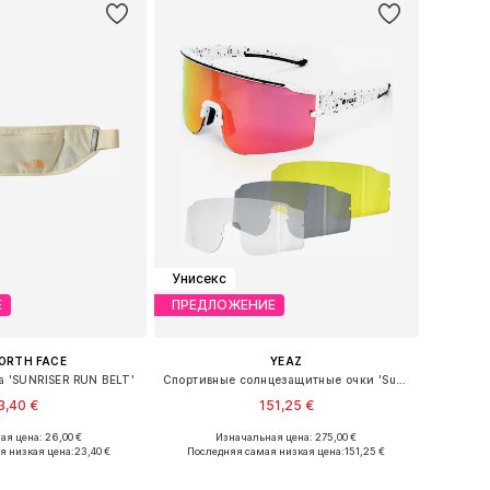
Унисекс
Е
ПРЕДЛОЖЕНИЕ
ORTH FACE
YEAZ
а 'SUNRISER RUN BELT'
Спортивные солнцезащитные очки 'Sunthrill'
3,40 €
151,25 €
я цена: 26,00 €
Изначальная цена: 275,00 €
азмеры: One Size
Доступные размеры: One Size
я низкая цена:
23,40 €
Последняя самая низкая цена:
151,25 €
ь в корзину
Добавить в корзину