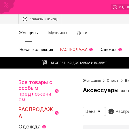
01
Д
1
Контакты и помощь
Женщины
Мужчины
Дети
Новая коллекция
РАСПРОДАЖА
Одежда
БЕСПЛАТНАЯ ДОСТАВКА* И ВОЗВРАТ
Женщины
Спорт
В
Все товары с
особым
Аксессуары
жен
предложени
ем
РАСПРОДАЖ
Цена
Распр
А
Одежда