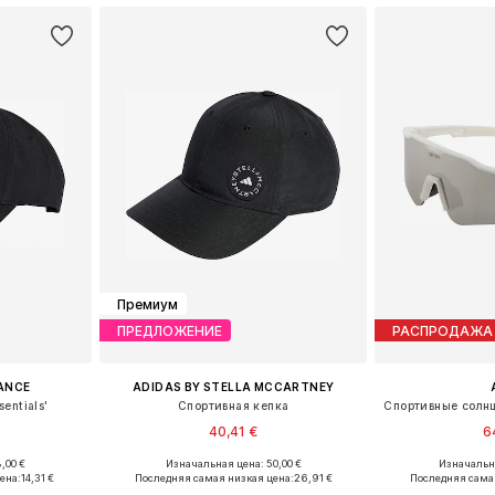
Премиум
ПРЕДЛОЖЕНИЕ
РАСПРОДАЖА
ANCE
ADIDAS BY STELLA MCCARTNEY
entials'
Спортивная кепка
40,41 €
6
,00 €
Изначальная цена: 50,00 €
Изначальна
размеров
Доступные размеры: 56-57
Доступные р
ена:
14,31 €
Последняя самая низкая цена:
26,91 €
Последняя сама