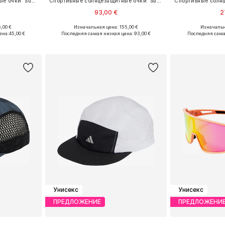
Спортивные солнцезащитные очки 'Sunup'
Спортивные солнцезащитные очки 'Sunray'
93,00 €
2
,00 €
Изначальная цена: 155,00 €
Изначальн
ne Size
Доступные размеры: One Size
Доступные р
ена:
45,00 €
Последняя самая низкая цена:
93,00 €
Последняя сама
рзину
Добавить в корзину
Добавит
Унисекс
Унисекс
ПРЕДЛОЖЕНИЕ
ПРЕДЛОЖЕНИ