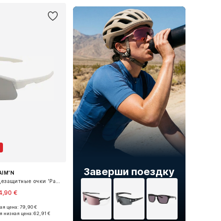
Заверши поездку
AIM'N
Спортивные солнцезащитные очки 'Pace'
4,90 €
я цена: 79,90 €
азмеры: One Size
я низкая цена:
62,91 €