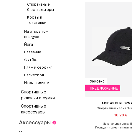
Спортивные
бюстгальтеры
Кофты и
толстовки
На открытом
воздухе
Йога
Плавание
Футбол
Пляж и серфинг
Баскетбол
Унисекс
Игры с мячом
ПРЕДЛОЖЕНИЕ
Спортивные
рюкзаки и сумки
ADIDAS PERFORM
Спортивные
Спортивная кепка 'Ess
аксессуары
16,20 €
Аксессуары
Изначальная цена: 18
Доступно множество 
Последняя самая низкая ц