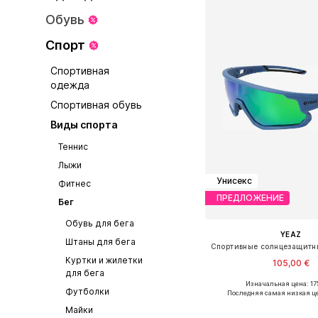
Обувь
Спорт
Спортивная
одежда
Спортивная обувь
Виды спорта
Теннис
Лыжи
Унисекс
Фитнес
ПРЕДЛОЖЕНИЕ
Бег
Обувь для бега
YEAZ
Штаны для бега
Куртки и жилетки
105,00 €
для бега
Изначальная цена: 17
Доступные размеры: O
Футболки
Последняя самая низкая ц
Добавить в ко
Майки