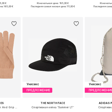
5,00 €
Изначальная цена: 185,00 €
Изначальн
ne Size
Доступные размеры: One Size
Доступные
на:
165,00 €
Последняя самая низкая цена:
111,00 €
Последняя сама
рзину
Добавить в корзину
Добавит
Унисекс
Унисекс
ПРЕДЛОЖЕНИЕ
ПРЕДЛОЖЕНИ
RES
THE NORTH FACE
ADIDAS 
Спортивные перчатки 'Tech And Grip 3.0'
Спортивная кепка 'Summer LT'
Спортивн