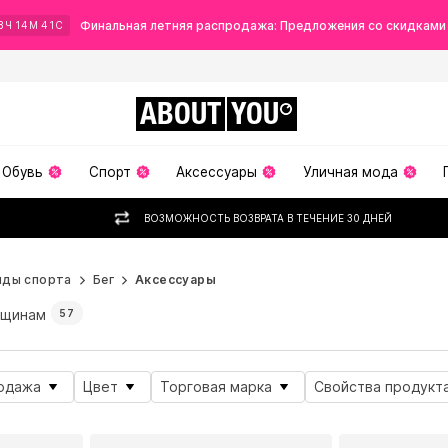
Финальная летняя распродажа: Предложения со скидками
8
Ч
14
М
39
С
ABOUT
YOU
Обувь
Спорт
Аксессуары
Уличная мода
ВОЗМОЖНОСТЬ ВОЗВРАТА В ТЕЧЕНИЕ 30 ДНЕЙ
иды спорта
Бег
Аксессуары
щинам
57
одажа
Цвет
Торговая марка
Свойства продукт