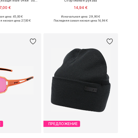
Спортивные солнцезащитные очки 'Sunup'
Спортивные рукава
7,00 €
14,94 €
ая цена: 45,00 €
Изначальная цена: 29,90 €
азмеры: One Size
Доступные размеры: S
я низкая цена:
27,00 €
Последняя самая низкая цена:
14,94 €
ь в корзину
Добавить в корзину
Е
ПРЕДЛОЖЕНИЕ