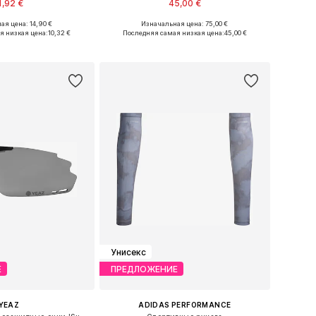
1,92 €
45,00 €
ая цена: 14,90 €
Изначальная цена: 75,00 €
е размеры: NS
Доступные размеры: One Size
я низкая цена:
10,32 €
Последняя самая низкая цена:
45,00 €
ь в корзину
Добавить в корзину
Унисекс
Е
ПРЕДЛОЖЕНИЕ
YEAZ
ADIDAS PERFORMANCE