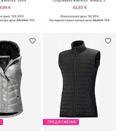
 жилетка 'Pavla'
Спортивная жилетка 'NIMBLE 2'
9,99 €
42,45 €
+
1
я цена: 139,99 €
Изначальная цена: 94,90 €
 S, M, L, XL, XXL, XXXL
Доступные размеры: S, M
изкая цена:
99,99 €
-10%
Последняя самая низкая цена:
50,94 €
-16%
ь в корзину
Добавить в корзину
Е
ПРЕДЛОЖЕНИЕ