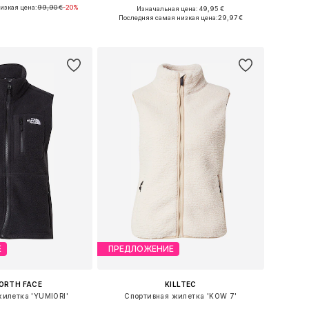
изкая цена:
99,90 €
-20%
Изначальная цена: 49,95 €
змеры: S, M, L, XL
Доступно множество размеров
Последняя самая низкая цена:
29,97 €
ь в корзину
Добавить в корзину
Е
ПРЕДЛОЖЕНИЕ
ORTH FACE
KILLTEC
жилетка 'YUMIORI'
Спортивная жилетка 'KOW 7'