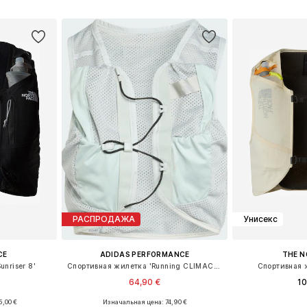
рзину
Добавить в корзину
Добавит
РАСПРОДАЖА
Унисекс
CE
ADIDAS PERFORMANCE
THE N
nriser 8'
Спортивная жилетка 'Running CLIMACOOL'
Спортивная ж
64,90 €
10
5,00 €
Изначальная цена: 74,90 €
 S, M, L
Доступные размеры: S Размеры на средний рост
Доступные р