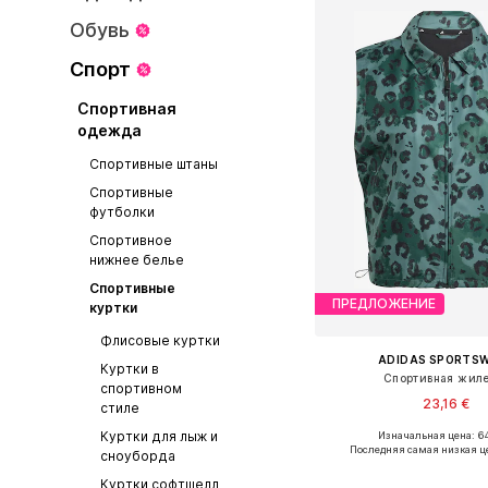
Обувь
Спорт
Спортивная
одежда
Спортивные штаны
Спортивные
футболки
Спортивное
нижнее белье
Спортивные
ПРЕДЛОЖЕНИЕ
куртки
Флисовые куртки
ADIDAS SPORTS
Куртки в
Спортивная жил
спортивном
23,16 €
стиле
Куртки для лыж и
Изначальная цена: 64
Последняя самая низкая ц
сноуборда
Добавить в ко
Куртки софтшелл