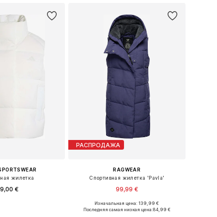
РАСПРОДАЖА
 SPORTSWEAR
RAGWEAR
ная жилетка
Спортивная жилетка 'Pavla'
9,00 €
99,99 €
+
1
Изначальная цена: 139,99 €
еры: XS, S, M, L, XL
Доступно множество размеров
Последняя самая низкая цена:
84,99 €