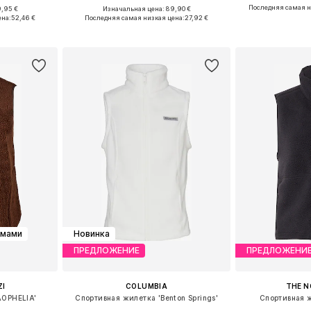
Последняя самая н
9,95 €
Изначальная цена: 89,90 €
 L, XL, XXL
Доступные размеры: XS, S, M
Доступные ра
ена:
52,46 €
Последняя самая низкая цена:
27,92 €
рзину
Добавить в корзину
Добавит
рмами
Новинка
ПРЕДЛОЖЕНИЕ
ПРЕДЛОЖЕНИ
ZI
COLUMBIA
THE N
AOPHELIA'
Спортивная жилетка 'Benton Springs'
Спортивная 