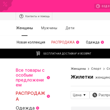
02
Д
0
Контакты и помощь
Женщины
Мужчины
Дети
Новая коллекция
РАСПРОДАЖА
Одежда
БЕСПЛАТНАЯ ДОСТАВКА* И ВОЗВРАТ
Женщины
Спорт
С
Все товары с
особым
Жилетки
женщин
предложени
ем
РАСПРОДАЖ
Цена
Распр
А
Одежда