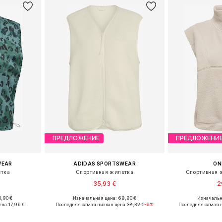
ПРЕДЛОЖЕНИЕ
ПРЕДЛОЖЕНИ
WEAR
ADIDAS SPORTSWEAR
ON
етка
Спортивная жилетка
Спортивная 
35,93 €
2
,90 €
Изначальная цена: 69,90 €
Изначальн
Доступные размеры: XXXS-XXS, XS-S, XL-XXL, XXXL-4XL
Доступные размеры: XS, S, M, L, XL
Доступные разм
ена:
17,96 €
Последняя самая низкая цена:
38,32 €
-6%
Последняя самая н
рзину
Добавить в корзину
Добавит