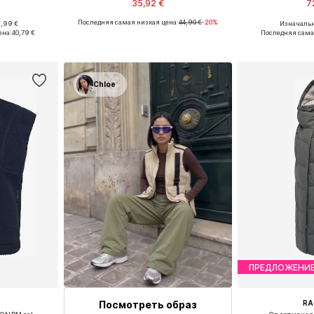
35,92 €
7
Последняя самая низкая цена:
44,90 €
-20%
9,99 €
Изначальн
размеров
Доступные размеры: S, M, L, XL
Доступные разм
ена:
40,79 €
Последняя сама
рзину
Добавить в корзину
Добавит
Chloe
ПРЕДЛОЖЕНИ
Посмотреть образ
R