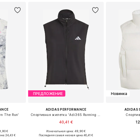
ПРЕДЛОЖЕНИЕ
Новинка
ANCE
ADIDAS PERFORMANCE
ADIDAS
n The Run'
Спортивная жилетка 'Adi365 Running Essentials'
Спортив
40,41 €
12
9,90 €
Изначальная цена: 49,90 €
Доступные размеры: XXXS-XXS, XS-S, M-L, XL-XXL
Доступные размеры: XS, S, M, L, XL
Доступные разм
ена:
24,43 €
Последняя самая низкая цена:
40,41 €