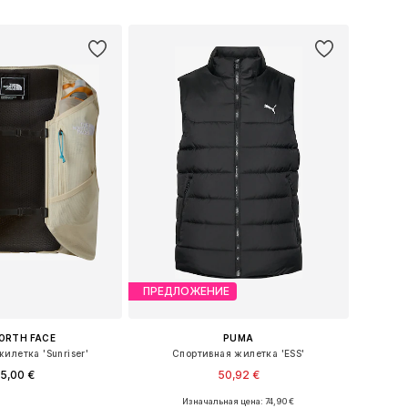
ь в корзину
Добавить в корзину
ПРЕДЛОЖЕНИЕ
ORTH FACE
PUMA
илетка 'Sunriser'
Спортивная жилетка 'ESS'
5,00 €
50,92 €
Изначальная цена: 74,90 €
азмеры: M, L, XL
Доступные размеры: XS, S, M, L, XL