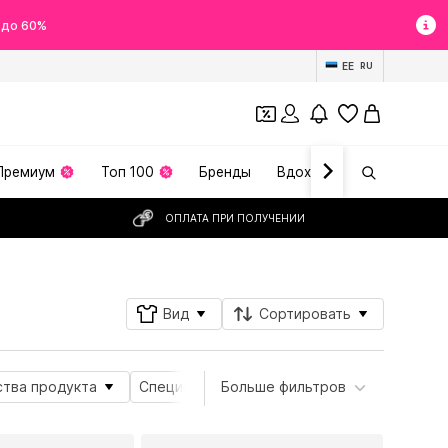
 до 60%
EE
RU
Премиум
Топ 100
Бренды
Вдохновение
ОПЛАТА ПРИ ПОЛУЧЕНИИ
Вид
Сортировать
тва продукта
Специальные размеры
Больше фильтров
Вид спорта