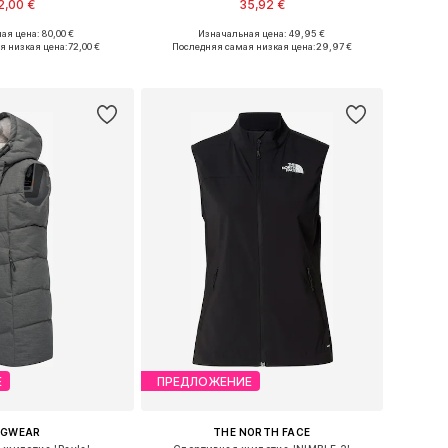
2,00 €
35,92 €
ая цена: 80,00 €
Изначальная цена: 49,95 €
еры: XS, S, M, L, XL
Доступно множество размеров
я низкая цена:
72,00 €
Последняя самая низкая цена:
29,97 €
ь в корзину
Добавить в корзину
Е
ПРЕДЛОЖЕНИЕ
AGWEAR
THE NORTH FACE