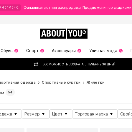
Финальная летняя распродажа: Предложения со скидками
7
Ч
01
М
52
С
ABOUT
YOU
Обувь
Спорт
Аксессуары
Уличная мода
ВОЗМОЖНОСТЬ ВОЗВРАТА В ТЕЧЕНИЕ 30 ДНЕЙ
портивная одежда
Спортивные куртки
Жилетки
ам
54
одажа
Размер
Цвет
Торговая марка
Свойс