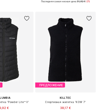
Последняя самая низкая цена:
51,92 €
-2%
ь в корзину
Добавить в корзину
Е
ПРЕДЛОЖЕНИЕ
LUMBIA
KILLTEC
тка 'Powder Lite™ II'
Спортивная жилетка 'KOW 7'
9,92 €
38,17 €