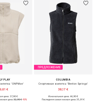
Е
ПРЕДЛОЖЕНИЕ
LY PLAY
COLUMBIA
жилетка 'ONPMon'
Спортивная жилетка 'Benton Springs'
9,61 €
38,17 €
ая цена: 37,90 €
Изначальная цена: 44,90 €
еры: XS, S, M, L, XL
Доступные размеры: XS, S, M, L, XL
изкая цена:
32,90 €
-10%
Последняя самая низкая цена:
35,91 €
ь в корзину
Добавить в корзину