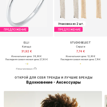
Упаковка из 2 шт.
ПРЕДЛОЖЕНИЕ
ПРЕДЛОЖЕНИЕ
ELLI
STUDIOSELECT
Кольцо
Серьги
31,92 €
7,74 €
Изначальная цена: 39,90 €
Изначальная цена: 12,90 €
Последняя самая низкая цена:
27,93 €
Последняя самая низкая цена:
7,74 €
ОТКРОЙ ДЛЯ СЕБЯ ТРЕНДЫ И ЛУЧШИЕ БРЕНДЫ
Вдохновение - Аксессуары