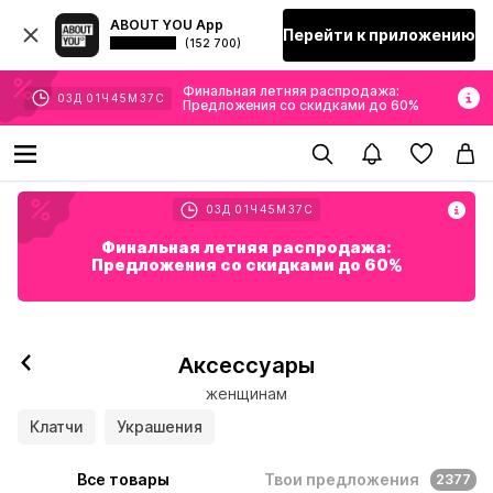
ABOUT YOU App
Перейти к приложению
(152 700)
Финальная летняя распродажа:
03
Д
01
Ч
45
М
35
С
Предложения со скидками до 60%
03
Д
01
Ч
45
М
35
С
Финальная летняя распродажа:
Предложения со скидками до 60%
Аксессуары
женщинам
Клатчи
Украшения
Все товары
Твои предложения
2377