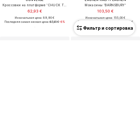
Кроссовки на платформе 'CHUCK TAYLOR ALL STAR LIFT'
Мокасины 'BARNSBURY'
62,93 €
103,50 €
Изначальная цена: 89,90 €
Изначальная цена: 155,00 €
Последняя самая низкая цена:
67,41 €
-6%
Последняя самая низкая цена:
80,50 €
Фильтр и сортировка
Унисекс
ПРЕДЛОЖЕНИЕ
ПРЕДЛОЖЕНИЕ
BIRKENSTOCK
SKECHERS