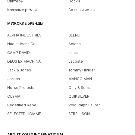
Свитеры
Носки
Кожаные ремни
Ботинки челси
МУЖСКИЕ БРЕНДЫ
ALPHA INDUSTRIES
BLEND
Nudie Jeans Co
Adidas
CAMP DAVID
asics
DEUS EX MACHINA
Lacoste
Jack & Jones
Tommy Hilfiger
Jordan
MANGO MAN
Norse Projects
Only & Sons
OLYMP
QUIKSILVER
Redefined Rebel
Polo Ralph Lauren
SELECTED HOMME
STRELLSON
ABOUT YOU X INTERNATIONAL