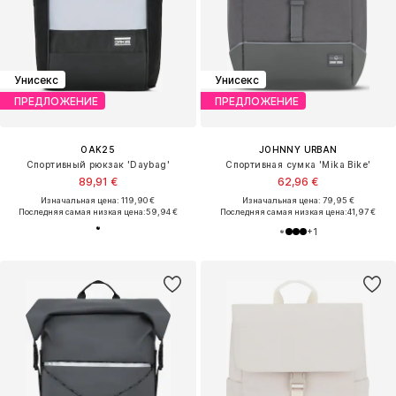
Унисекс
Унисекс
ПРЕДЛОЖЕНИЕ
ПРЕДЛОЖЕНИЕ
OAK25
JOHNNY URBAN
Спортивный рюкзак 'Daybag'
Спортивная сумка 'Mika Bike'
89,91 €
62,96 €
Изначальная цена: 119,90 €
Изначальная цена: 79,95 €
Последняя самая низкая цена:
59,94 €
Последняя самая низкая цена:
41,97 €
+
1