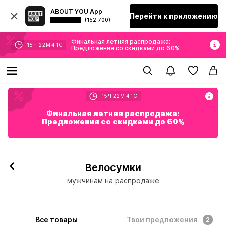
ABOUT YOU App
Перейти к приложению
(152 700)
Финальная летняя распродажа:
15
Ч
22
М
40
С
Предложения со скидками до 60%
15
Ч
22
М
40
С
Финальная летняя распродажа:
Предложения со скидками до 60%
Велосумки
мужчинам на распродаже
Все товары
Твои предложения
2