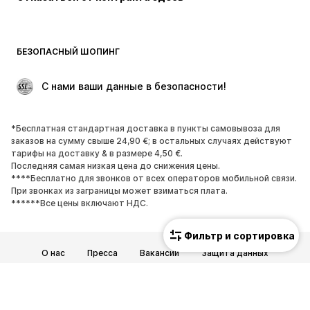
Поводы
ЭКСКЛЮЗИВ
Апсайклинг
ОБУВЬ
БЕЗОПАСНЫЙ ШОПИНГ
НОВИНКИ
Модные тенденции
 С нами ваши данные в безопасности!
Ботинки и сапоги
Кроссовки и кеды
Полуботинки
Спортивная обувь
*Бесплатная стандартная доставка в пункты самовывоза для
Открытая обувь
ЭКСКЛЮЗИВ
заказов на сумму свыше 24,90 €; в остальных случаях действуют
тарифы на доставку & в размере 4,50 €.
Последняя самая низкая цена до снижения цены.
СПОРТ
****Бесплатно для звонков от всех операторов мобильной связи.
При звонках из заграницы может взиматься плата.
Спорт
Виды спорта
******Все цены включают НДС.
Спортивная обувь
Спортивные рюкзаки и сумки
Фильтр и сортировка
Спортивные аксессуары
О нас
Пресса
Вакансии
Защита данных
АКСЕССУАРЫ
Общие условия и положения
Юридические сведения
Доступность
Безопасность товара
НОВИНКИ
Кепки и шапки