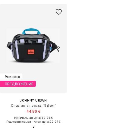
Унисекс
ПРЕДЛОЖЕНИЕ
JOHNNY URBAN
Спортивная сумка 'Nelson'
44,96 €
Изначальная цена: 59,95 €
Последняя самая низкая цена:
29,97 €