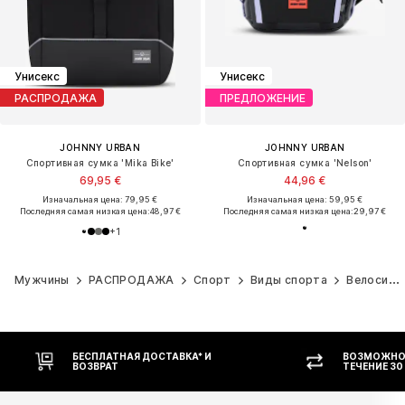
Унисекс
Унисекс
РАСПРОДАЖА
ПРЕДЛОЖЕНИЕ
JOHNNY URBAN
JOHNNY URBAN
Спортивная сумка 'Mika Bike'
Спортивная сумка 'Nelson'
69,95 €
44,96 €
Изначальная цена: 79,95 €
Изначальная цена: 59,95 €
Последняя самая низкая цена:
48,97 €
Последняя самая низкая цена:
29,97 €
+
1
Мужчины
РАСПРОДАЖА
Спорт
Виды спорта
Велосипед
ПЛАТНАЯ ДОСТАВКА* И
ВОЗМОЖНОСТЬ ВОЗВРАТА В
ВРАТ
ТЕЧЕНИЕ 30 ДНЕЙ