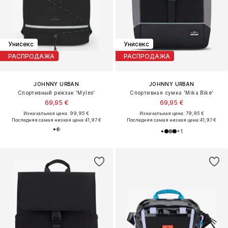
Унисекс
Унисекс
РАСПРОДАЖА
РАСПРОДАЖА
JOHNNY URBAN
JOHNNY URBAN
Спортивный рюкзак 'Myles'
Спортивная сумка 'Mika Bike'
69,95 €
69,95 €
Изначальная цена: 99,95 €
Изначальная цена: 79,95 €
Последняя самая низкая цена:
41,97 €
Последняя самая низкая цена:
41,97 €
+
1