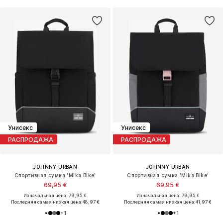
Унисекс
Унисекс
РАСПРОДАЖА
РАСПРОДАЖА
JOHNNY URBAN
JOHNNY URBAN
Спортивная сумка 'Mika Bike'
Спортивная сумка 'Mika Bike'
69,95 €
69,95 €
Изначальная цена: 79,95 €
Изначальная цена: 79,95 €
Последняя самая низкая цена:
48,97 €
Последняя самая низкая цена:
41,97 €
+
1
+
1