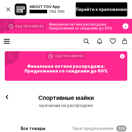
ABOUT YOU App
Перейти к приложению
(152 700)
Финальная летняя распродажа:
02
Д
18
Ч
26
М
06
С
Предложения со скидками до 60%
02
Д
18
Ч
26
М
06
С
Финальная летняя распродажа:
Предложения со скидками до 60%
Спортивные майки
мужчинам на распродаже
Все товары
Твои предложения
326