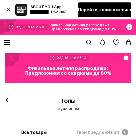
ABOUT YOU App
Перейти к приложению
(152 700)
Финальная летняя распродажа:
02
Д
16
Ч
49
М
50
С
Предложения со скидками до 60%
02
Д
16
Ч
49
М
50
С
Финальная летняя распродажа:
Предложения со скидками до 60%
Топы
мужчинам
Все товары
Твои предложения
6