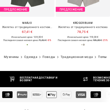
ПРЕДЛОЖЕНИЕ
ПРЕДЛОЖЕНИЕ
MARJO
KRÜGER BUAM
Жилетка от традиционного костюма 'Wattendorf'
Жилетка от традиционного костюма
67,41 €
78,75 €
Изначальная цена: 129,00 €
Изначальная цена: 119,00 €
Последняя самая низкая цена:
71,92 €
-6%
Последняя самая низкая цена:
105,00 €
-25%
Мужчины
Одежда
Поводы
Традиционная мода
Топы
ВОЗМОЖНОСТЬ ВОЗВРАТА В
ОПЛАТ
ТЕЧЕНИЕ 30 ДНЕЙ