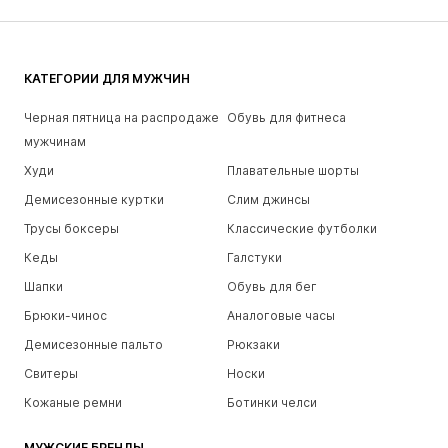
КАТЕГОРИИ ДЛЯ МУЖЧИН
Черная пятница на распродаже
Обувь для фитнеса
мужчинам
Худи
Плавательные шорты
Демисезонные куртки
Слим джинсы
Трусы боксеры
Классические футболки
Кеды
Галстуки
Шапки
Обувь для бег
Брюки-чинос
Аналоговые часы
Демисезонные пальто
Рюкзаки
Свитеры
Носки
Кожаные ремни
Ботинки челси
МУЖСКИЕ БРЕНДЫ