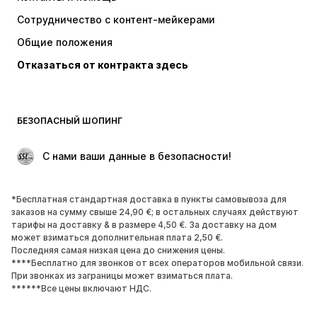
Белье
Свитеры и вязаные кофты
Сотрудничество с контент-мейкерами
Костюмы и пиджаки
Пальто
Общие положения
Пляжная одежда
Плюс сайз
Отказаться от контракта здесь
Поводы
ЭКСКЛЮЗИВ
Апсайклинг
ОБУВЬ
БЕЗОПАСНЫЙ ШОПИНГ
НОВИНКИ
Модные тенденции
 С нами ваши данные в безопасности!
Ботинки и сапоги
Кроссовки и кеды
Полуботинки
Спортивная обувь
*Бесплатная стандартная доставка в пункты самовывоза для
Открытая обувь
ЭКСКЛЮЗИВ
заказов на сумму свыше 24,90 €; в остальных случаях действуют
тарифы на доставку & в размере 4,50 €. За доставку на дом
может взиматься дополнительная плата 2,50 €.
СПОРТ
Последняя самая низкая цена до снижения цены.
****Бесплатно для звонков от всех операторов мобильной связи.
Спорт
Виды спорта
При звонках из заграницы может взиматься плата.
******Все цены включают НДС.
Спортивная обувь
Спортивные рюкзаки и сумки
Спортивные аксессуары