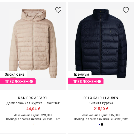
Эксклюзив
Премиум
ПРЕДЛОЖЕНИЕ
ПРЕДЛОЖЕНИЕ
DAN FOX APPAREL
POLO RALPH LAUREN
Демисезонная куртка 'Essential'
Зимняя куртка
44,94 €
215,10 €
Изначальная цена: 129,00 €
Изначальная цена: 345,00 €
Последняя самая низкая цена:
35,96 €
Последняя самая низкая цена:
191,20 €