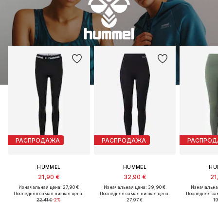
РАСПРОДАЖА
РАСПРОДАЖА
РАСПРО
HUMMEL
HUMMEL
HU
21,90 €
32,90 €
21
Изначальная цена: 27,90 €
Изначальная цена: 39,90 €
Изначальная
Последняя самая низкая цена:
Последняя самая низкая цена:
Последняя са
22,41 €
-2%
27,97 €
19