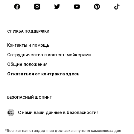
Аксессуары
Премиум
ОДЕЖДА
СЛУЖБА ПОДДЕРЖКИ
НОВИНКИ
Модные тенденции
Платья
Джинсы
Контакты и помощь
Топы и майки
Штаны
Сотрудничество с контент-мейкерами
Куртки
Свитеры и вязаные изделия
Общие положения
Белье
Блузки и туники
Отказаться от контракта здесь
Пальто
Юбки
Пляжная одежда
Толстовки
Пиджаки
Комбинезоны
БЕЗОПАСНЫЙ ШОПИНГ
Плюс сайз
Одежда для беременных
Поводы
ЭКСКЛЮЗИВ
 С нами ваши данные в безопасности!
Апсайклинг
*Бесплатная стандартная доставка в пункты самовывоза для
ОБУВЬ