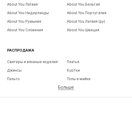
About You Латвия
About You Бельгия
About You Нидерланды
About You Португалия
About You Румыния
About You Латвия (ру)
About You Словения
About You Швеция
РАСПРОДАЖА
Свитеры и вязаные изделия
Платья
Джинсы
Куртки
Пальто
Топы и майки
Больше
Штаны
Белье
Юбки
Блузки и туники
Толстовки
Пиджаки
Пляжная одежда
Комбинезоны
Плюс сайз
Одежда для беременных
Обувь
Спорт