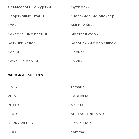
Демисезонные куртки
Футболки
Спортивные штаны
Классические блейзеры
Худи
Мини-юбки
Коктейльные платья
Бюстгальтеры
Ботинки челси
Босоножки с ремешком
Кепки
Серьги
Кожаные ремни
Сумки
ЖЕНСКИЕ БРЕНДЫ
ONLY
Tamaris
VILA
LASCANA
PIECES
NA-KD
LEVI'S
ADIDAS ORIGINALS
GERRY WEBER
Calvin Klein
UGG
comma