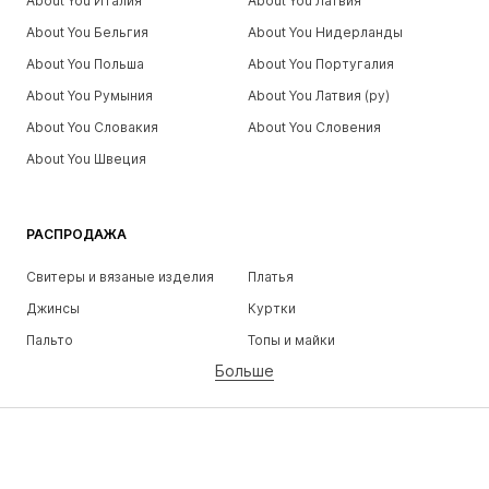
About You Италия
About You Латвия
About You Бельгия
About You Нидерланды
About You Польша
About You Португалия
About You Румыния
About You Латвия (ру)
About You Словакия
About You Словения
About You Швеция
РАСПРОДАЖА
Свитеры и вязаные изделия
Платья
Джинсы
Куртки
Пальто
Топы и майки
Больше
Штаны
Белье
Юбки
Блузки и туники
Толстовки
Пиджаки
Пляжная одежда
Комбинезоны