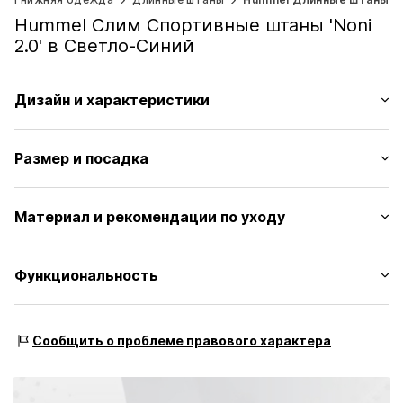
Hummel Слим Спортивные штаны 'Noni
2.0' в Светло-Синий
Дизайн и характеристики
Начесный трикотаж
Размер и посадка
Регулируемый обхват талии
Эластичный пояс
Длина: Длинный/макси
Эластичный пояс/подол
Материал и рекомендации по уходу
Крой: Слим
Однотонные швы
Без подкладки
Таблица размеров
Материал: 71% Хлопок, 29% Полиэстер - PES
Функциональность
Артикул
0000000030604779
Страна происхождения: Турция
Вид спорта: Фитнес
Сообщить о проблеме правового характера
Особенности: Дышащий