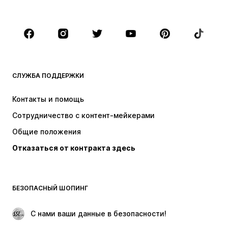
Плюс сайз
Одежда для беременных
Обувь
Спорт
Аксессуары
Премиум
ОДЕЖДА
СЛУЖБА ПОДДЕРЖКИ
НОВИНКИ
Модные тенденции
Платья
Джинсы
Контакты и помощь
Топы и майки
Штаны
Сотрудничество с контент-мейкерами
Куртки
Свитеры и вязаные изделия
Общие положения
Белье
Блузки и туники
Отказаться от контракта здесь
Пальто
Юбки
Пляжная одежда
Толстовки
Пиджаки
Комбинезоны
БЕЗОПАСНЫЙ ШОПИНГ
Плюс сайз
Одежда для беременных
Поводы
ЭКСКЛЮЗИВ
 С нами ваши данные в безопасности!
Апсайклинг