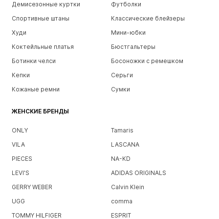
Демисезонные куртки
Футболки
Спортивные штаны
Классические блейзеры
Худи
Мини-юбки
Коктейльные платья
Бюстгальтеры
Ботинки челси
Босоножки с ремешком
Кепки
Серьги
Кожаные ремни
Сумки
ЖЕНСКИЕ БРЕНДЫ
ONLY
Tamaris
VILA
LASCANA
PIECES
NA-KD
LEVI'S
ADIDAS ORIGINALS
GERRY WEBER
Calvin Klein
UGG
comma
TOMMY HILFIGER
ESPRIT