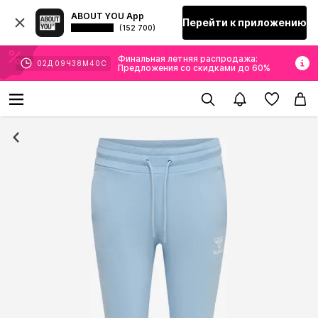
ABOUT YOU App
Перейти к приложению
(152 700)
Финальная летняя распродажа:
02
Д
09
Ч
38
М
38
С
Предложения со скидками до 60%