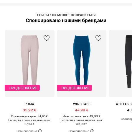
ТЕБЕ ТАКЖЕ МОЖЕТ ПОНРАВИТЬСЯ
Спонсировано нашими брендами
ПРЕДЛОЖЕНИЕ
ПРЕДЛОЖЕНИЕ
PUMA
WINSHAPE
ADIDAS 
35,92 €
44,99 €
40
Изначальная цена: 44,90 €
Изначальная цена: 49,99 €
Последняя самая низкая цена:
Последняя самая низкая цена:
27,93 €
39,99 €