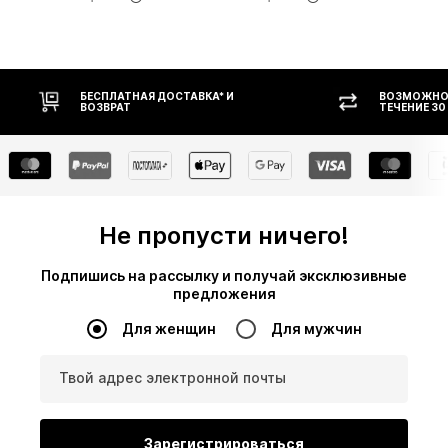
НАЯ ДОСТАВКА* И
ВОЗМОЖНОСТЬ ВОЗВРАТА В
Т
ТЕЧЕНИЕ 30 ДНЕЙ
Не пропусти ничего!
Подпишись на рассылку и получай эксклюзивные
предложения
Для женщин
Для мужчин
Твой адрес электронной почты
Зарегистрироваться