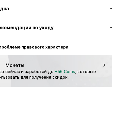
цвета
адка
маны на молнии
ая нашивка/флажок
ный/макси
екомендации по уходу
дный крой
0030074139
дняя посадка
олиакрил - PC, 27% Полиамид - PA, 22% Эластан
проблеме правового характера
ждения: Китай
Монеты
ар сейчас и заработай до 
+56 Coins
, которые 
льзовать для получения скидок.