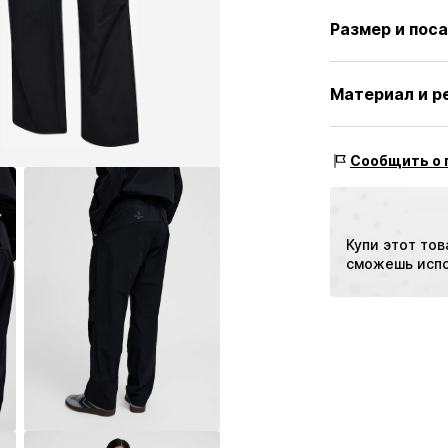
Однотонные 
Размер и пос
Боковые кар
Маркировочн
Длина: Длин
Материал и р
Крой: Свобо
Артикул
000000
Посадка: Сре
Материал: 51% П
Сообщить о 
Страна происхо
Купи этот тов
сможешь испо