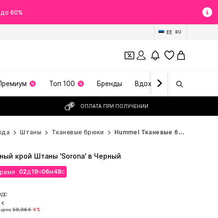
 до 60%
EE
RU
Премиум
Топ 100
Бренды
Вдохновение
ОПЛАТА ПРИ ПОЛУЧЕНИИ
жда
Штаны
Тканевые брюки
Hummel Тканевые брюки
ый крой Штаны 'Sorona' в Черный
02
д
19
ч
06
м
47
с
время
02
д
19
ч
06
м
47
с
время
НДС
НДС
 €
 цена:
59,96 €
-6%
 €
 цена:
59,96 €
-6%