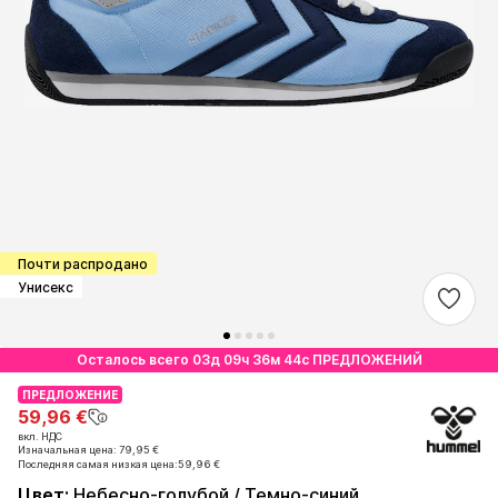
Почти распродано
Унисекс
Осталось всего 03д 09ч 36м 43с ПРЕДЛОЖЕНИЙ
ПРЕДЛОЖЕНИЕ
ПРЕДЛОЖЕНИЕ
59,96 €
59,96 €
вкл. НДС
вкл. НДС
Изначальная цена: 79,95 €
Изначальная цена: 79,95 €
Последняя самая низкая цена:
Последняя самая низкая цена:
59,96 €
59,96 €
Цвет
:
Небесно-голубой / Темно-синий