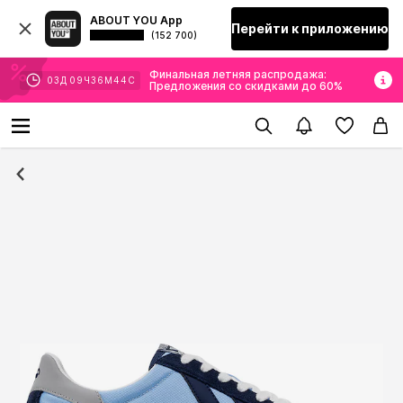
ABOUT YOU App
Перейти к приложению
(152 700)
Финальная летняя распродажа:
03
Д
09
Ч
36
М
44
С
Предложения со скидками до 60%