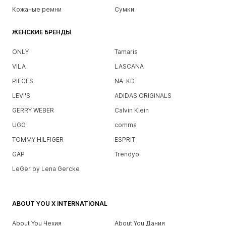
Кожаные ремни
Сумки
ЖЕНСКИЕ БРЕНДЫ
ONLY
Tamaris
VILA
LASCANA
PIECES
NA-KD
LEVI'S
ADIDAS ORIGINALS
GERRY WEBER
Calvin Klein
UGG
comma
TOMMY HILFIGER
ESPRIT
GAP
Trendyol
LeGer by Lena Gercke
ABOUT YOU X INTERNATIONAL
About You Чехия
About You Дания