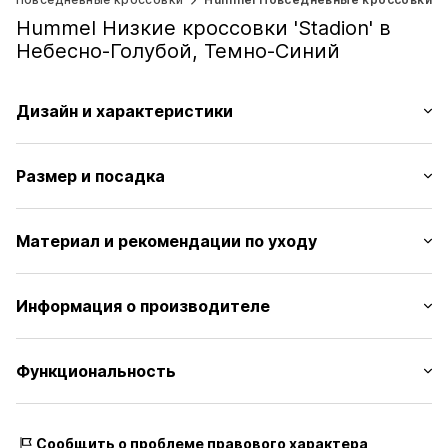
Hummel Низкие кроссовки 'Stadion' в
Небесно-Голубой, Темно-Синий
Дизайн и характеристики
Принт с логотипом
Размер и посадка
Круглый носок
Комбинация материалов
Высота каблука: Плоский каблук (0-3 см)
Гибкая подошва
Материал и рекомендации по уходу
Посадка обуви: Стандартный
Застежка на шнурках
Артикул
0000000029782691
Верх: Текстиль, Синтетика
Информация о производителе
Подкладка и вкладная стелька: Текстиль
eleven teamsports GmbH
Внешняя подошва: Резина
Im Winkel 1-3
Функциональность
Страна происхождения: Китай
74589 Satteldorf
DE
https://www.11teamsports.com/
Стиль кроссовок: Кэжуал
Сообщить о проблеме правового характера