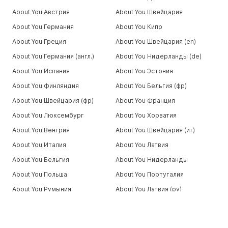
About You Австрия
About You Швейцария
About You Германия
About You Кипр
About You Греция
About You Швейцария (en)
About You Германия (англ.)
About You Нидерланды (de)
About You Испания
About You Эстония
About You Финляндия
About You Бельгия (фр)
About You Швейцария (фр)
About You Франция
About You Люксембург
About You Хорватия
About You Венгрия
About You Швейцария (ит)
About You Италия
About You Латвия
About You Бельгия
About You Нидерланды
About You Польша
About You Португалия
About You Румыния
About You Латвия (ру)
About You Словакия
About You Словения
About You Швеция