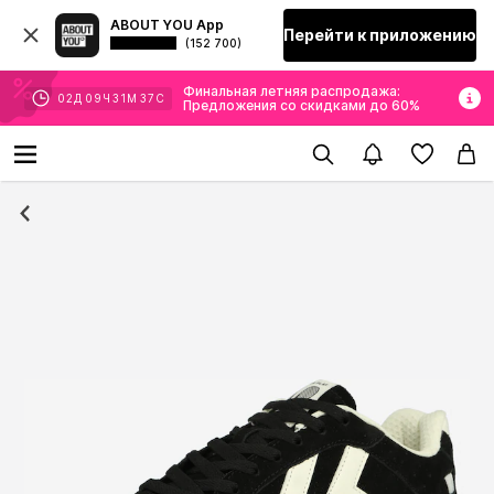
ABOUT YOU App
Перейти к приложению
(152 700)
Финальная летняя распродажа:
02
Д
09
Ч
31
М
36
С
Предложения со скидками до 60%