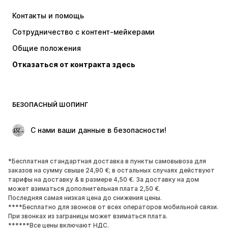
Платья
Джинсы
Контакты и помощь
Топы и майки
Штаны
Сотрудничество с контент-мейкерами
Куртки
Свитеры и вязаные изделия
Общие положения
Белье
Блузки и туники
Отказаться от контракта здесь
Пальто
Юбки
Пляжная одежда
Толстовки
Пиджаки
Комбинезоны
БЕЗОПАСНЫЙ ШОПИНГ
Плюс сайз
Одежда для беременных
Поводы
ЭКСКЛЮЗИВ
 С нами ваши данные в безопасности!
Апсайклинг
*Бесплатная стандартная доставка в пункты самовывоза для
ОБУВЬ
заказов на сумму свыше 24,90 €; в остальных случаях действуют
тарифы на доставку & в размере 4,50 €. За доставку на дом
НОВИНКИ
Модные тенденции
может взиматься дополнительная плата 2,50 €.
Последняя самая низкая цена до снижения цены.
Кроссовки и кеды
Ботинки
****Бесплатно для звонков от всех операторов мобильной связи.
Лодочки и туфли на высоких
Сапоги
При звонках из заграницы может взиматься плата.
******Все цены включают НДС.
каблуках