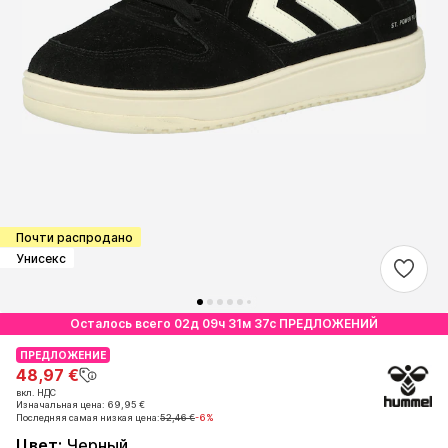
Почти распродано
Унисекс
Осталось всего 02д 09ч 31м 37с ПРЕДЛОЖЕНИЙ
ПРЕДЛОЖЕНИЕ
ПРЕДЛОЖЕНИЕ
48,97 €
48,97 €
вкл. НДС
вкл. НДС
Изначальная цена: 69,95 €
Изначальная цена: 69,95 €
Последняя самая низкая цена:
Последняя самая низкая цена:
52,46 €
52,46 €
-6%
-6%
Цвет
:
Черный