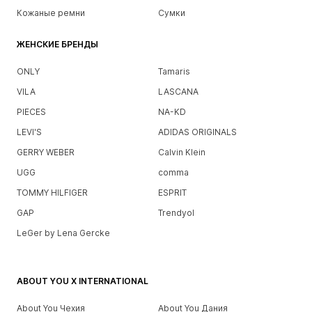
Кожаные ремни
Сумки
ЖЕНСКИЕ БРЕНДЫ
ONLY
Tamaris
VILA
LASCANA
PIECES
NA-KD
LEVI'S
ADIDAS ORIGINALS
GERRY WEBER
Calvin Klein
UGG
comma
TOMMY HILFIGER
ESPRIT
GAP
Trendyol
LeGer by Lena Gercke
ABOUT YOU X INTERNATIONAL
About You Чехия
About You Дания