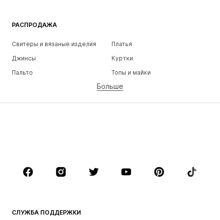
РАСПРОДАЖА
Свитеры и вязаные изделия
Платья
Джинсы
Куртки
Пальто
Топы и майки
Больше
Штаны
Белье
Юбки
Блузки и туники
Толстовки
Пиджаки
Пляжная одежда
Комбинезоны
Плюс сайз
Одежда для беременных
Обувь
Спорт
Аксессуары
Премиум
ОДЕЖДА
СЛУЖБА ПОДДЕРЖКИ
НОВИНКИ
Модные тенденции