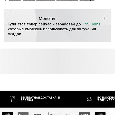
Область применения: Зал
Усиленная пятка
Стиль кроссовок: Кэжуал
Застежка на шнурках
Технология производства подошвы: Ortholite
Монеты
Артикул
HUM1095001000001
Амортизация: Внутренняя подошва из ЭВА
Купи этот товар сейчас и заработай до 
+49 Coins
, 
Запрос: Хобби
которые сможешь использовать для получения 
скидок.
БЕСПЛАТНАЯ ДОСТАВКА* И
ВОЗМОЖНОС
ВОЗВРАТ
ТЕЧЕНИЕ 30