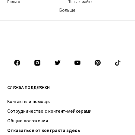
Пальто
Топы и майки
Больше
Штаны
Белье
Юбки
Блузки и туники
Толстовки
Пиджаки
Пляжная одежда
Комбинезоны
Плюс сайз
Одежда для беременных
Обувь
Спорт
Аксессуары
Премиум
ОДЕЖДА
СЛУЖБА ПОДДЕРЖКИ
НОВИНКИ
Модные тенденции
Платья
Джинсы
Контакты и помощь
Топы и майки
Штаны
Сотрудничество с контент-мейкерами
Куртки
Свитеры и вязаные изделия
Общие положения
Белье
Блузки и туники
Отказаться от контракта здесь
Пальто
Юбки