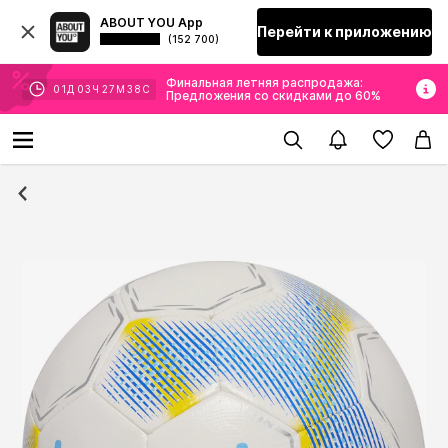
ABOUT YOU App
Перейти к приложению
(152 700)
Финальная летняя распродажа:
01
Д
03
Ч
27
М
38
С
Предложения со скидками до 60%