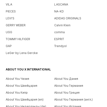
VILA
LASCANA
PIECES
NA-KD
LEVI'S
ADIDAS ORIGINALS
GERRY WEBER
Calvin Klein
UGG
comma
TOMMY HILFIGER
ESPRIT
GAP
Trendyol
LeGer by Lena Gercke
ABOUT YOU X INTERNATIONAL
About You Чехия
About You Дания
About You Швейцария
About You Германия
About You Кипр
About You Греция
About You Швейцария (en)
About You Германия (англ.)
About You Нидерланды (de)
About You Испания