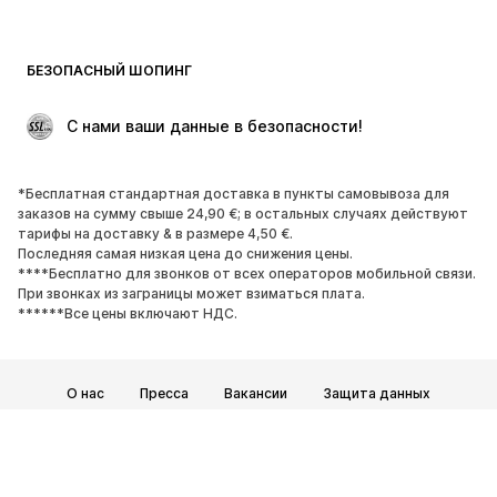
Пляжная одежда
Толстовки
Пиджаки
Комбинезоны
БЕЗОПАСНЫЙ ШОПИНГ
Плюс сайз
Одежда для беременных
Поводы
ЭКСКЛЮЗИВ
 С нами ваши данные в безопасности!
Апсайклинг
*Бесплатная стандартная доставка в пункты самовывоза для
ОБУВЬ
заказов на сумму свыше 24,90 €; в остальных случаях действуют
тарифы на доставку & в размере 4,50 €.
НОВИНКИ
Модные тенденции
Последняя самая низкая цена до снижения цены.
****Бесплатно для звонков от всех операторов мобильной связи.
Кроссовки и кеды
Ботинки
При звонках из заграницы может взиматься плата.
Лодочки и туфли на высоких
Сапоги
******Все цены включают НДС.
каблуках
Босоножки
Полуботинки
О нас
Пресса
Вакансии
Защита данных
Спортивная обувь
Балетки
Общие условия и положения
Юридические сведения
Пантолеты
Тапки
Доступность
Безопасность товара
ЭКСКЛЮЗИВ
© 2026 ABOUT YOU SE & Co. KG