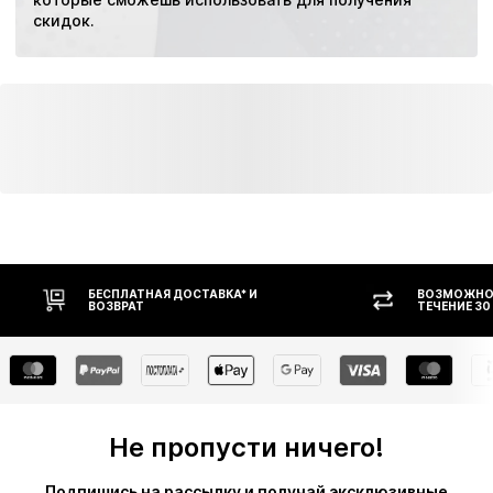
скидок.
БЕСПЛАТНАЯ ДОСТАВКА* И
ВОЗМОЖНОС
ВОЗВРАТ
ТЕЧЕНИЕ 30
Не пропусти ничего!
Подпишись на рассылку и получай эксклюзивные