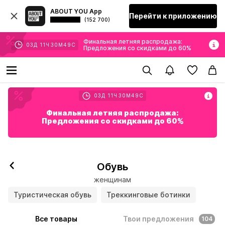
ABOUT YOU App
Перейти к приложению
(152 700)
Финальная летняя распродажа:
03
Д
11
Ч
30
М
48
С
Предложения со скидками до 60%
03
Д
11
Ч
30
М
48
С
Финальная летняя распродажа:
Предложения со скидками до 60%
Обувь
женщинам
Туристическая обувь
Треккинговые ботинки
Все товары
Твои предложения
104