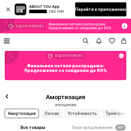
ABOUT YOU App
Перейти к приложению
(152 700)
Финальная летняя распродажа:
01
Д
09
Ч
30
М
58
С
Предложения со скидками до 60%
01
Д
09
Ч
30
М
58
С
Финальная летняя распродажа:
Предложения со скидками до 60%
Подписаться
Амортизация
женщинам
Амортизация
Легкая
Устойчивость
Трейлранни
Все товары
Твои предложения
397