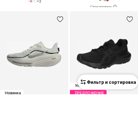
+
2
Фильтр и сортировка
Унисекс
Новинка
ПРЕДЛОЖЕНИЕ
NIKE
ASICS
Обувь для бега 'Air Winflo 12'
Обувь для бега 'Gel-Contend 9'
109,00 €
40,53 €
Изначальная цена: 69,90 €
Последняя самая низкая цена:
34,74 €