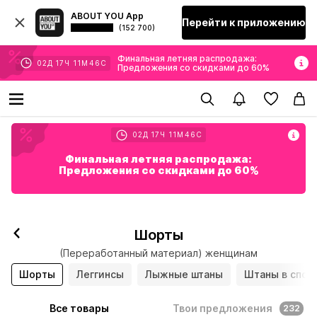
ABOUT YOU App
Перейти к приложению
(152 700)
Финальная летняя распродажа:
02
Д
17
Ч
11
М
44
С
Предложения со скидками до 60%
02
Д
17
Ч
11
М
44
С
Финальная летняя распродажа:
Предложения со скидками до 60%
Шорты
(Переработанный материал) женщинам
Шорты
Леггинсы
Лыжные штаны
Штаны в спор
Все товары
Твои предложения
232