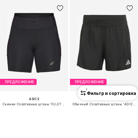
ПРЕДЛОЖЕНИЕ
ПРЕДЛОЖЕНИЕ
1
Фильтр и сортировка
ASICS
ADIDAS PERFORMANCE
Скинни Спортивные штаны 'FUJITRAIL ELITE SPRINTER'
Обычный Спортивные штаны 'ADI365'
58,41 €
40,41 €
Изначальная цена: 74,90 €
Изначальная цена: 49,90 €
Последняя самая низкая цена:
58,41 €
Последняя самая низкая цена:
40,41 €