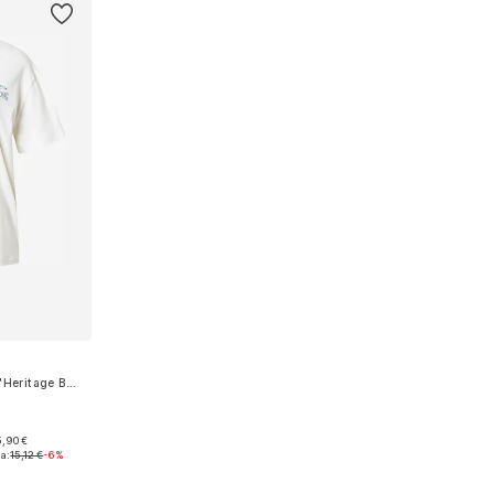
Функциональная футболка 'Heritage Baker'
,90 €
 S, L
а:
15,12 €
-6%
рзину