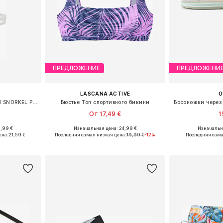
ПРЕДЛОЖЕНИЕ
ПРЕДЛОЖЕНИ
LASCANA ACTIVE
O
Трубка для плавания 'SWIM SNORKEL PRO III'
Бюстье Топ спортивного бикини
Босоножки через п
От 17,49 €
1
6,99 €
Изначальная цена: 24,99 €
Изначальна
 XS-XL
Доступно множество размеров
Доступные размеры:
ена:
21,59 €
Последняя самая низкая цена:
19,99 €
-12%
Последняя сама
рзину
Добавить в корзину
Добавит