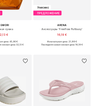
Унисекс
Е
ПРЕДЛОЖЕНИЕ
AGMORI
ARENA
ная сумка
Аксессуары 'Freeflow Pullbuoy'
2,13 €
16,19 €
+
3
я цена: 45,90 €
Изначальная цена: 21,99 €
азмеры: One Size
Доступные размеры: XS-XL
я низкая цена:
32,13 €
Последняя самая низкая цена:
16,19 €
ь в корзину
Добавить в корзину