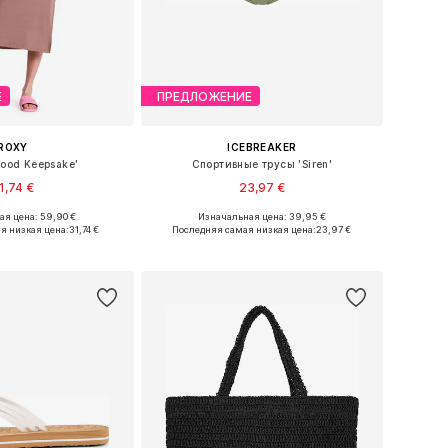
Е
ПРЕДЛОЖЕНИЕ
ROXY
ICEBREAKER
Good Keepsake'
Спортивные трусы 'Siren'
1,74 €
23,97 €
я цена: 59,90 €
Изначальная цена: 39,95 €
ы: 34, 36, 38, 40, 42
Доступные размеры: XS, S, M
я низкая цена:
31,74 €
Последняя самая низкая цена:
23,97 €
ь в корзину
Добавить в корзину