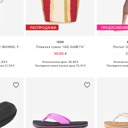
РАСПРОДАЖА
ПРЕДЛОЖЕНИ
ICHI
Трубка для плавания 'SWIM SNORKEL PRO III'
Пляжная сумка 'IAELISABETH'
Платье '
39,90 €
3
6,99 €
Изначальная цена: 49,90 €
Изначальна
 XS-XL
Доступные размеры: One Size
Доступные размер
ена:
21,59 €
Последняя самая низкая цена:
35,91 €
Последняя сама
рзину
Добавить в корзину
Добавит