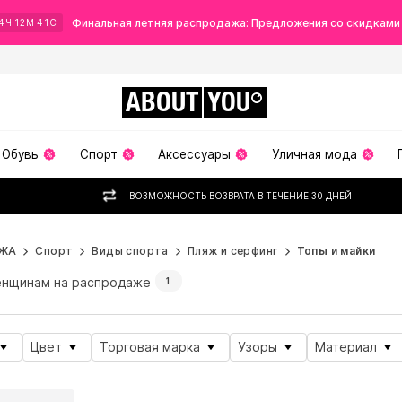
Финальная летняя распродажа: Предложения со скидками
4
Ч
12
М
39
С
ABOUT
YOU
Обувь
Спорт
Аксессуары
Уличная мода
ВОЗМОЖНОСТЬ ВОЗВРАТА В ТЕЧЕНИЕ 30 ДНЕЙ
ЖА
Спорт
Виды спорта
Пляж и серфинг
Топы и майки
нщинам на распродаже
1
Цвет
Торговая марка
Узоры
Материал