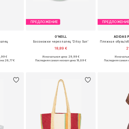
ПРЕДЛОЖЕНИЕ
ПРЕДЛОЖЕНИ
O'NEILL
ADIDAS 
палец
Босоножки через палец 'Ditsy Sun'
18,89 €
2
,99 €
Изначальная цена: 29,99 €
Изначальна
38, 39, 40, 41
Доступные размеры: 36, 37, 38, 39, 40, 41
Доступные разме
ена:
26,77 €
Последняя самая низкая цена:
18,89 €
Последняя самая 
рзину
Добавить в корзину
Добавит