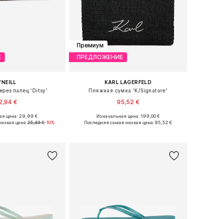
Премиум
Е
ПРЕДЛОЖЕНИЕ
'NEILL
KARL LAGERFELD
рез палец 'Ditsy'
Пляжная сумка 'K/Signature'
2,94 €
95,52 €
я цена: 29,99 €
Изначальная цена: 199,00 €
 36, 37, 38, 39, 40, 41
Доступные размеры: One Size
изкая цена:
25,49 €
-10%
Последняя самая низкая цена:
95,52 €
ь в корзину
Добавить в корзину