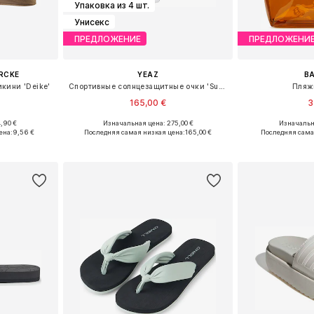
Упаковка из 4 шт.
Унисекс
ПРЕДЛОЖЕНИЕ
ПРЕДЛОЖЕНИ
ERCKE
YEAZ
B
икини 'Deike'
Спортивные солнцезащитные очки 'Sunthrill'
Пляж
165,00 €
3
,90 €
Изначальная цена: 275,00 €
Изначальна
, 75, 75
Доступные размеры: One Size
Доступные р
ена:
9,56 €
Последняя самая низкая цена:
165,00 €
Последняя сама
рзину
Добавить в корзину
Добавит