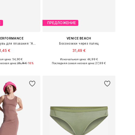
Е
ПРЕДЛОЖЕНИЕ
PERFORMANCE
VENICE BEACH
Пляжная обувь/обувь для плавания 'ADILETTE PLATFORM'
Босоножки через палец
1,45 €
31,49 €
я цена: 54,90 €
Изначальная цена: 44,99 €
ры: 43-43,5, 44,5-45
Доступные размеры: 37, 38, 39, 40, 41
низкая цена:
25,74 €
-16%
Последняя самая низкая цена:
27,99 €
ь в корзину
Добавить в корзину