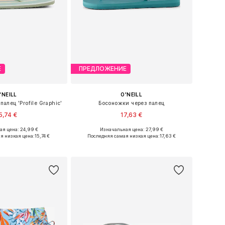
Е
ПРЕДЛОЖЕНИЕ
'NEILL
O'NEILL
алец 'Profile Graphic'
Босоножки через палец
5,74 €
17,63 €
я цена: 24,99 €
Изначальная цена: 27,99 €
 36, 37, 38, 39, 40, 41
Доступно множество размеров
я низкая цена:
15,74 €
Последняя самая низкая цена:
17,63 €
ь в корзину
Добавить в корзину