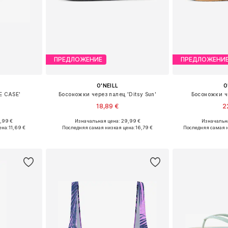
ПРЕДЛОЖЕНИЕ
ПРЕДЛОЖЕНИ
O'NEILL
O
E CASE'
Босоножки через палец 'Ditsy Sun'
Босоножки че
18,89 €
2
,99 €
Изначальная цена: 29,99 €
Изначальна
 XS-XL
Доступно множество размеров
Доступные размеры:
ена:
11,69 €
Последняя самая низкая цена:
16,79 €
Последняя самая н
рзину
Добавить в корзину
Добавит