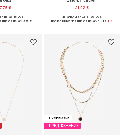
епочка
Цепочка 'Choker'
7,75 €
31,92 €
я цена: 115,00 €
Изначальная цена: 39,90 €
азмеры: One Size
Доступные размеры: One Size
я низкая цена:
89,91 €
Последняя самая низкая цена:
35,91 €
-11%
ь в корзину
Добавить в корзину
Эксклюзив
ПРЕДЛОЖЕНИЕ