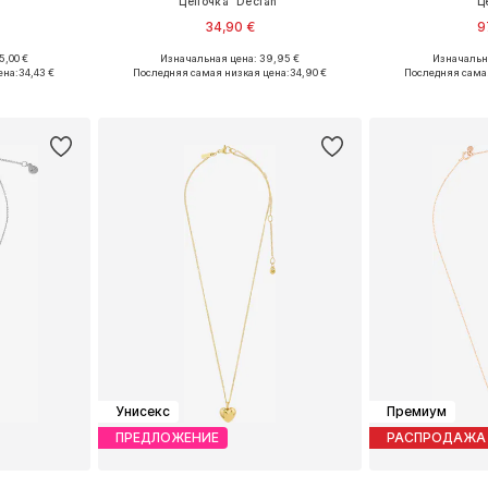
Цепочка 'Declan'
Ц
34,90 €
9
5,00 €
Изначальная цена: 39,95 €
Изначальна
ne Size
Доступные размеры: One Size
Доступные р
ена:
34,43 €
Последняя самая низкая цена:
34,90 €
Последняя сама
рзину
Добавить в корзину
Добавит
Унисекс
Премиум
ПРЕДЛОЖЕНИЕ
РАСПРОДАЖА