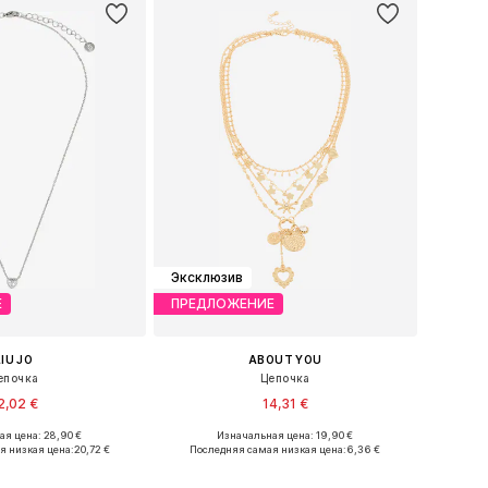
Эксклюзив
Е
ПРЕДЛОЖЕНИЕ
LIU JO
ABOUT YOU
епочка
Цепочка
2,02 €
14,31 €
я цена: 28,90 €
Изначальная цена: 19,90 €
азмеры: One Size
Доступные размеры: One Size
я низкая цена:
20,72 €
Последняя самая низкая цена:
6,36 €
ь в корзину
Добавить в корзину