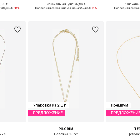
,90 €
Изначальная цена: 37,95 €
Изначальна
ne Size
Доступные размеры: One Size
Доступные р
:
39,92 €
-18%
Последняя самая низкая цена:
28,46 €
-6%
Последняя самая 
рзину
Добавить в корзину
Добавит
Упаковка из 2 шт.
Премиум
ПРЕДЛОЖЕНИЕ
ПРЕДЛОЖЕНИ
PILGRIM
TE
ike'
Цепочка 'Fire'
Цепочк