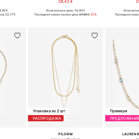
28,43 €
2
,00 €
Изначальная цена: 54,90 €
Изначальн
ne Size
Доступные размеры: One Size
Доступные р
ена:
22,77 €
Последняя самая низкая цена:
37,90 €
-25%
Последняя самая
рзину
Добавить в корзину
Добавит
Упаковка из 2 шт.
Премиум
РАСПРОДАЖА
ПРЕДЛОЖЕНИ
PILGRIM
LAUREN 