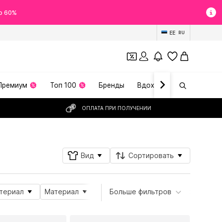
о 60%
EE
RU
Премиум
Топ 100
Бренды
Вдохновение
ОПЛАТА ПРИ ПОЛУЧЕНИИ
Вид
Сортировать
териал
Материал
Вид украшений
Больше фильтров
Тип камня