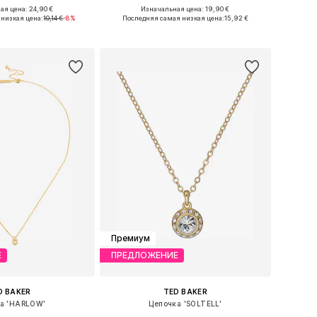
я цена: 24,90 €
Изначальная цена: 19,90 €
азмеры: One Size
Доступные размеры: One Size
низкая цена:
10,14 €
-8%
Последняя самая низкая цена:
15,92 €
ь в корзину
Добавить в корзину
Премиум
Е
ПРЕДЛОЖЕНИЕ
D BAKER
TED BAKER
а 'HARLOW'
Цепочка 'SOLTELL'