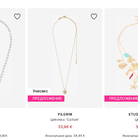
рзину
Добавить в корзину
Добавит
Унисекс
ПРЕДЛОЖЕНИЕ
ПРЕДЛОЖЕНИ
PILGRIM
STUD
Цепочка 'Callum'
Ц
33,96 €
5
,00 €
Изначальная цена: 39,95 €
Изначальн
ne Size
Доступные размеры: One Size
Доступные р