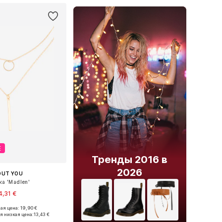
Е
Тренды 2016 в
2026
OUT YOU
ка 'Madlen'
4,31 €
я цена: 19,90 €
азмеры: One Size
я низкая цена:
13,43 €