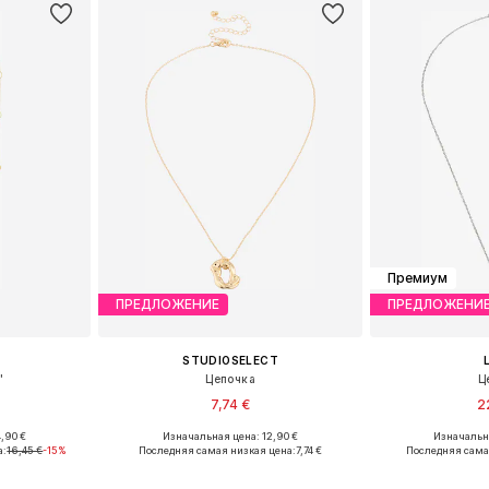
Премиум
ПРЕДЛОЖЕНИЕ
ПРЕДЛОЖЕНИ
STUDIOSELECT
'
Цепочка
Ц
7,74 €
2
,90 €
Изначальная цена: 12,90 €
Изначальна
ne Size
Доступные размеры: One Size
Доступные р
а:
16,45 €
-15%
Последняя самая низкая цена:
7,74 €
Последняя сама
рзину
Добавить в корзину
Добавит