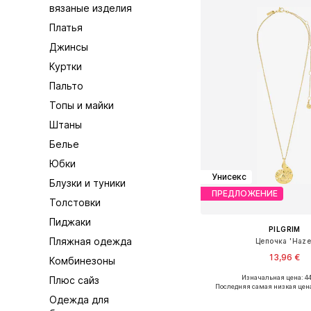
вязаные изделия
Платья
Джинсы
Куртки
Пальто
Топы и майки
Штаны
Белье
Юбки
Унисекс
Блузки и туники
ПРЕДЛОЖЕНИЕ
Толстовки
Пиджаки
PILGRIM
Пляжная одежда
Цепочка 'Haze
13,96 €
Комбинезоны
Изначальная цена: 44
Плюс сайз
Доступные размеры: O
Последняя самая низкая цен
Одежда для
Добавить в ко