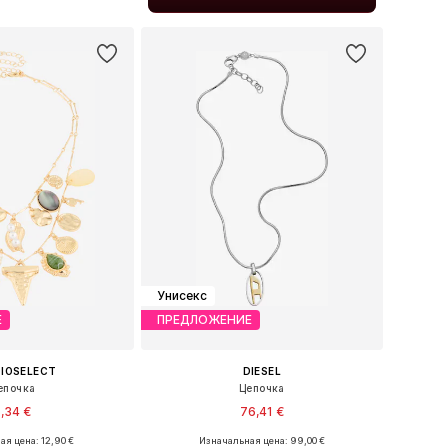
ь в корзину
Унисекс
Е
ПРЕДЛОЖЕНИЕ
IOSELECT
DIESEL
епочка
Цепочка
,34 €
76,41 €
ая цена: 12,90 €
Изначальная цена: 99,00 €
азмеры: One Size
Доступные размеры: One Size