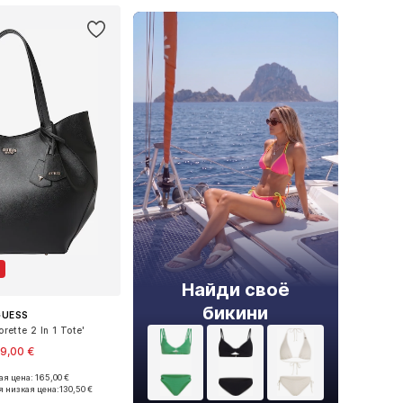
Найди своё
бикини
GUESS
ette 2 In 1 Tote'
9,00 €
я цена: 165,00 €
азмеры: One Size
 низкая цена:
130,50 €