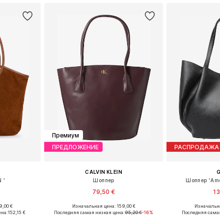
Премиум
ПРЕДЛОЖЕНИЕ
РАСПРОДАЖА
CALVIN KLEIN
 '
Шоппер
Шоппер 'Amor
79,50 €
13
9,00 €
Изначальная цена: 159,00 €
Изначальна
ne Size
Доступные размеры: One Size
Доступные р
ена:
152,15 €
Последняя самая низкая цена:
95,20 €
-16%
Последняя самая