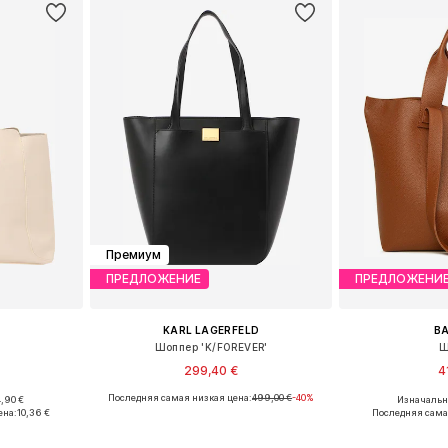
Премиум
ПРЕДЛОЖЕНИЕ
ПРЕДЛОЖЕНИ
KARL LAGERFELD
B
Шоппер 'K/FOREVER'
Ш
299,40 €
4
Последняя самая низкая цена:
499,00 €
-40%
,90 €
Изначальна
ne Size
Доступные размеры: One Size
Доступные р
ена:
10,36 €
Последняя сама
рзину
Добавить в корзину
Добавит