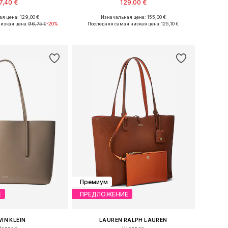
7,40 €
129,00 €
я цена: 129,00 €
Изначальная цена: 155,00 €
азмеры: One Size
Доступные размеры: One Size
изкая цена:
96,75 €
-20%
Последняя самая низкая цена:
125,10 €
ь в корзину
Добавить в корзину
Премиум
Е
ПРЕДЛОЖЕНИЕ
IN KLEIN
LAUREN RALPH LAUREN