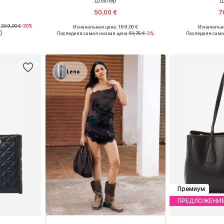
Шоппер
Ш
50,00 €
7
:
259,00 €
-20%
Изначальная цена: 169,00 €
Изначальна
ne Size
Доступные размеры: One Size
Доступные р
Последняя самая низкая цена:
51,75 €
-3%
Последняя сама
рзину
Добавить в корзину
Добавит
Lena
Премиум
ПРЕДЛОЖЕНИ