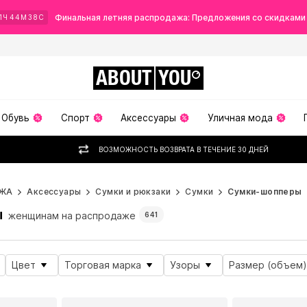
Финальная летняя распродажа: Предложения со скидками
1
Ч
44
М
36
С
ABOUT
YOU
Обувь
Спорт
Аксессуары
Уличная мода
ВОЗМОЖНОСТЬ ВОЗВРАТА В ТЕЧЕНИЕ 30 ДНЕЙ
ЖА
Аксессуары
Сумки и рюкзаки
Сумки
Сумки-шопперы
ы
женщинам на распродаже
641
Цвет
Торговая марка
Узоры
Размер (объем)