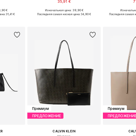
35,91 €
7
,90 €
Изначальная цена: 39,90 €
Изначальна
ne Size
Доступные размеры: One Size
Доступные р
ена:
31,41 €
Последняя самая низкая цена:
34,90 €
Последняя самая н
рзину
Добавить в корзину
Добавит
Премиум
Премиум
ПРЕДЛОЖЕНИЕ
ПРЕДЛОЖЕНИ
ER
CALVIN KLEIN
CALV