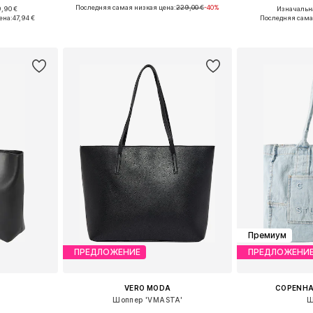
Последняя самая низкая цена:
229,00 €
-40%
,90 €
Изначальна
ne Size
Доступные размеры: One Size
Доступные р
ена:
47,94 €
Последняя сама
рзину
Добавить в корзину
Добавит
Премиум
ПРЕДЛОЖЕНИЕ
ПРЕДЛОЖЕНИ
VERO MODA
COPENHA
'
Шоппер 'VMASTA'
Ш