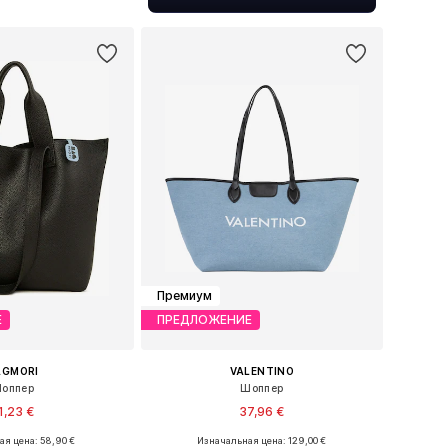
ь в корзину
Премиум
Е
ПРЕДЛОЖЕНИЕ
AGMORI
VALENTINO
оппер
Шоппер
1,23 €
37,96 €
я цена: 58,90 €
Изначальная цена: 129,00 €
азмеры: One Size
Доступные размеры: One Size