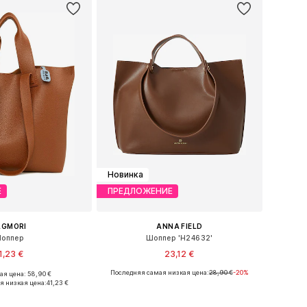
Новинка
Е
ПРЕДЛОЖЕНИЕ
AGMORI
ANNA FIELD
оппер
Шоппер 'H24632'
1,23 €
23,12 €
Последняя самая низкая цена:
28,90 €
-20%
я цена: 58,90 €
азмеры: One Size
Доступные размеры: One Size
я низкая цена:
41,23 €
ь в корзину
Добавить в корзину