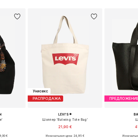
рзину
Добавить в корзину
Добавит
Унисекс
РАСПРОДАЖА
ПРЕДЛОЖЕНИ
N
LEVI'S ®
B
e'
Шоппер 'Batwing Tote Bag'
Ш
21,90 €
4
9,00 €
Изначальная цена: 24,95 €
Изначальна
ne Size
Доступные размеры: One Size
Доступные р