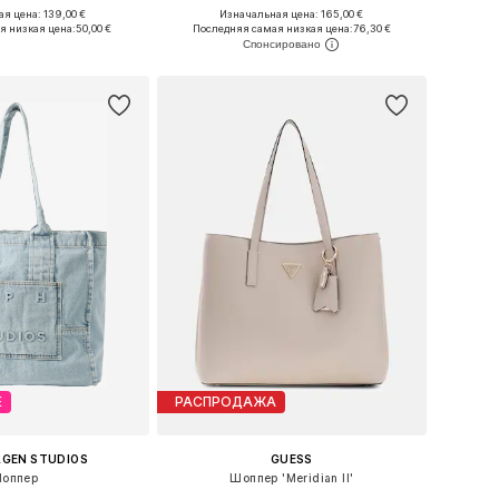
я цена: 139,00 €
Изначальная цена: 165,00 €
азмеры: One Size
Доступные размеры: One Size
я низкая цена:
50,00 €
Последняя самая низкая цена:
76,30 €
ь в корзину
Добавить в корзину
Е
РАСПРОДАЖА
GEN STUDIOS
GUESS
оппер
Шоппер 'Meridian II'