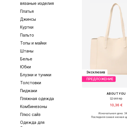
вязаные изделия
Платья
Джинсы
Куртки
Пальто
Топы и майки
Штаны
Белье
Юбки
Эксклюзив
Блузки и туники
ПРЕДЛОЖЕНИЕ
Толстовки
Пиджаки
ABOUT YOU
Пляжная одежда
Шоппер
10,36 €
Комбинезоны
Изначальная цена: 34
Плюс сайз
Доступные размеры: O
Последняя самая низкая ц
Одежда для
Добавить в ко