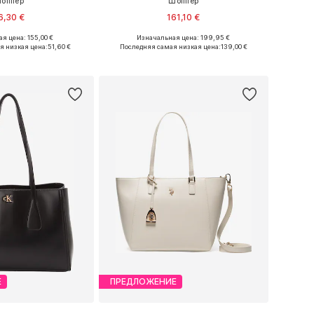
оппер
Шоппер
6,30 €
161,10 €
+
1
я цена: 155,00 €
Изначальная цена: 199,95 €
азмеры: One Size
Доступные размеры: One Size
я низкая цена:
51,60 €
Последняя самая низкая цена:
139,00 €
ь в корзину
Добавить в корзину
Е
ПРЕДЛОЖЕНИЕ