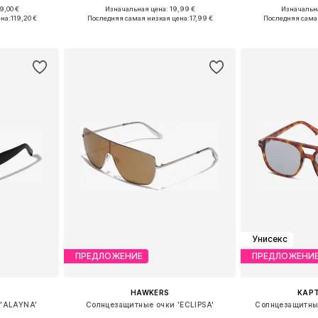
+
1
9,00 €
Изначальная цена: 19,99 €
Изначальна
ne Size
Доступные размеры: One Size
Доступные 
на:
119,20 €
Последняя самая низкая цена:
17,99 €
Последняя сама
рзину
Добавить в корзину
Добавит
Унисекс
ПРЕДЛОЖЕНИЕ
ПРЕДЛОЖЕНИ
HAWKERS
KAPT
 'ALAYNA'
Солнцезащитные очки 'ECLIPSA'
Солнцезащитные