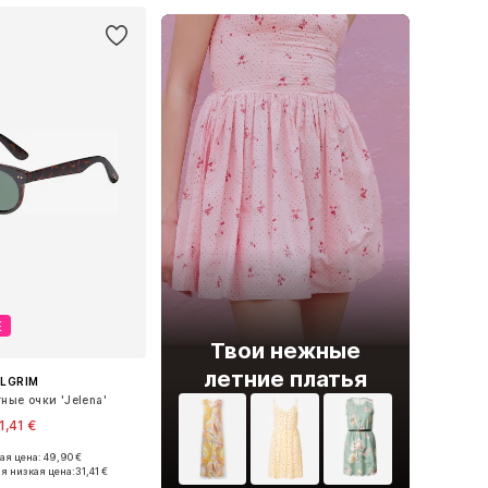
Е
Твои нежные
летние платья
ILGRIM
ные очки 'Jelena'
1,41 €
я цена: 49,90 €
азмеры: One Size
я низкая цена:
31,41 €