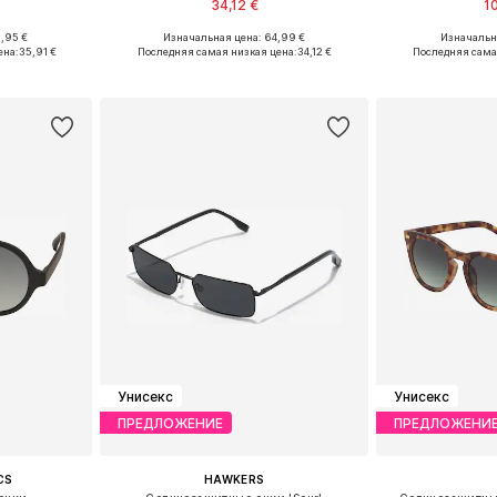
34,12 €
1
,95 €
Изначальная цена: 64,99 €
Изначальна
ne Size
Доступные размеры: Onesize
Доступные р
ена:
35,91 €
Последняя самая низкая цена:
34,12 €
Последняя сама
рзину
Добавить в корзину
Добавит
Унисекс
Унисекс
ПРЕДЛОЖЕНИЕ
ПРЕДЛОЖЕНИ
CS
HAWKERS