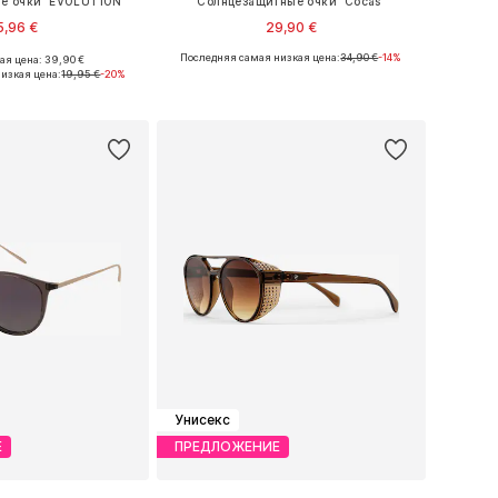
е очки 'EVOLUTION'
Солнцезащитные очки 'Cocas'
5,96 €
29,90 €
Последняя самая низкая цена:
34,90 €
-14%
я цена: 39,90 €
азмеры: One Size
Доступные размеры: One Size
изкая цена:
19,95 €
-20%
ь в корзину
Добавить в корзину
Унисекс
Е
ПРЕДЛОЖЕНИЕ