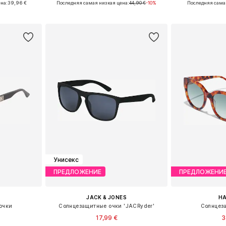
на:
39,96 €
Последняя самая низкая цена:
44,90 €
-10%
Последняя сама
рзину
Добавить в корзину
Добавит
Унисекс
ПРЕДЛОЖЕНИЕ
ПРЕДЛОЖЕНИ
JACK & JONES
H
очки
Солнцезащитные очки 'JACRyder'
Солнцез
17,99 €
3