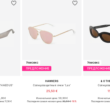
Унисекс
Унисекс
ПРЕДЛОЖЕНИЕ
ПРЕДЛОЖЕНИ
HAWKERS
& OTH
 'HAEDUS'
Солнцезащитные очки 'Lax'
Солнцез
25,50 €
1
,90 €
Изначальная цена: 59,99 €
Изначальн
ne Size
Доступные размеры: Onesize
Доступные р
ена:
11,16 €
Последняя самая низкая цена:
30,59 €
-16%
Последняя сама
рзину
Добавить в корзину
Добавит