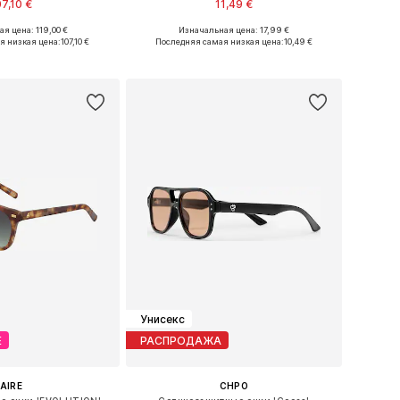
07,10 €
11,49 €
я цена: 119,00 €
Изначальная цена: 17,99 €
азмеры: One Size
Доступные размеры: One Size
я низкая цена:
107,10 €
Последняя самая низкая цена:
10,49 €
ь в корзину
Добавить в корзину
Унисекс
Е
РАСПРОДАЖА
AIRE
CHPO