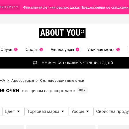
Финальная летняя распродажа: Предложения со скидками
2
Ч
39
М
19
С
ABOUT
YOU
Обувь
Спорт
Аксессуары
Уличная мода
ВОЗМОЖНОСТЬ ВОЗВРАТА В ТЕЧЕНИЕ 30 ДНЕЙ
ЖА
Аксессуары
Солнцезащитные очки
е очки
женщинам на распродаже
887
Цвет
Торговая марка
Узоры
Свойства проду