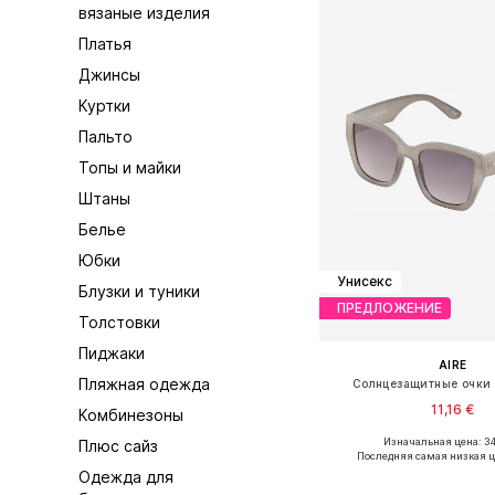
вязаные изделия
Платья
Джинсы
Куртки
Пальто
Топы и майки
Штаны
Белье
Юбки
Унисекс
Блузки и туники
ПРЕДЛОЖЕНИЕ
Толстовки
Пиджаки
AIRE
Пляжная одежда
Солнцезащитные очки
11,16 €
Комбинезоны
Изначальная цена: 34
Плюс сайз
Доступные размеры: O
Последняя самая низкая ц
Одежда для
Добавить в ко