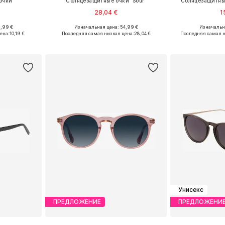
очки
Солнцезащитные очки 'Sour'
Солнцезащитны
28,04 €
1
2,99 €
Изначальная цена: 54,99 €
Изначальна
ne Size
Доступные размеры: Onesize
Доступные р
ена:
10,19 €
Последняя самая низкая цена:
28,04 €
Последняя самая н
рзину
Добавить в корзину
Добавит
Унисекс
ПРЕДЛОЖЕНИЕ
ПРЕДЛОЖЕНИ