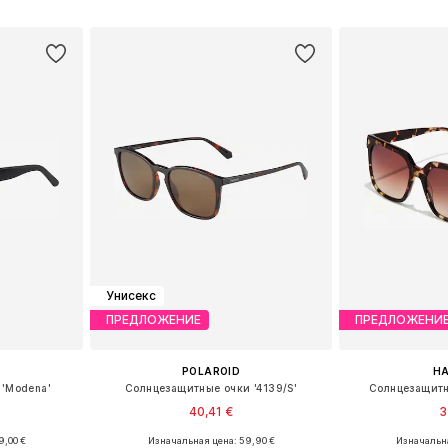
рзину
Добавить в корзину
Добавит
Унисекс
ПРЕДЛОЖЕНИЕ
ПРЕДЛОЖЕНИ
POLAROID
H
 'Modena'
Солнцезащитные очки '4139/S'
Солнцезащитн
40,41 €
3
9,00 €
Изначальная цена: 59,90 €
Изначальна
ne Size
Доступные размеры: One Size
Доступные 