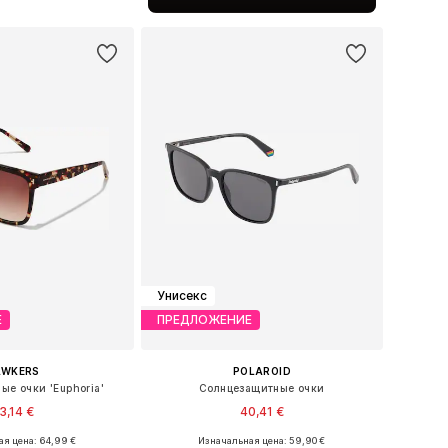
ь в корзину
Унисекс
Е
ПРЕДЛОЖЕНИЕ
AWKERS
POLAROID
ые очки 'Euphoria'
Солнцезащитные очки
3,14 €
40,41 €
я цена: 64,99 €
Изначальная цена: 59,90 €
размеры: Onesize
Доступные размеры: One Size