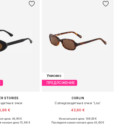
Унисекс
Е
ПРЕДЛОЖЕНИЕ
ER STORIES
CORLIN
ащитные очки
Солнцезащитные очки 'Lou'
5,96 €
43,60 €
ая цена: 44,90 €
Изначальная цена: 149,00 €
азмеры: One Size
Доступные размеры: One Size
я низкая цена:
15,96 €
Последняя самая низкая цена:
43,60 €
ь в корзину
Добавить в корзину