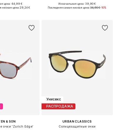
я цена: 64,99 €
Изначальная цена: 39,90 €
размеры: Onesize
Доступные размеры: One Size
я низкая цена:
29,24 €
Последняя самая низкая цена:
34,90 €
-10%
ь в корзину
Добавить в корзину
Унисекс
Е
РАСПРОДАЖА
EN & SON
URBAN CLASSICS
 очки 'Zurich Edge'
Солнцезащитные очки