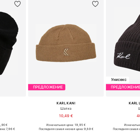
Унисекс
ПРЕДЛОЖЕНИЕ
ПРЕДЛОЖЕНИ
KARL KANI
KARL 
'
Шапка
10,49 €
4
,90 €
Изначальная цена: 19,95 €
Изначальна
 55-60
Доступные размеры: 55-60
Доступные
ена:
7,96 €
Последняя самая низкая цена:
9,89 €
Последняя самая 
рзину
Добавить в корзину
Добавит