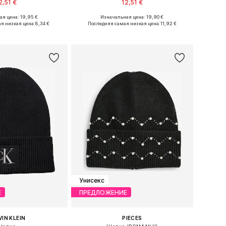
2,51 €
12,51 €
я цена: 19,95 €
Изначальная цена: 19,90 €
 размеры: 55-60
Доступные размеры: 55-60
я низкая цена:
8,34 €
Последняя самая низкая цена:
11,92 €
ь в корзину
Добавить в корзину
Унисекс
Е
ПРЕДЛОЖЕНИЕ
IN KLEIN
PIECES