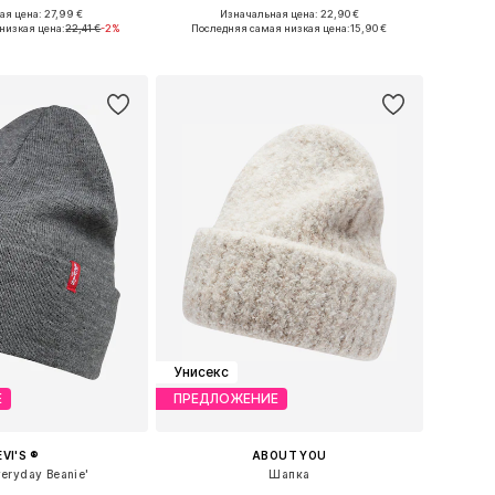
я цена: 27,99 €
Изначальная цена: 22,90 €
азмеры: One Size
Доступные размеры: 54-55, 56-57, 58-59, 60-61
низкая цена:
22,41 €
-2%
Последняя самая низкая цена:
15,90 €
ь в корзину
Добавить в корзину
Унисекс
Е
ПРЕДЛОЖЕНИЕ
EVI'S ®
ABOUT YOU
eryday Beanie'
Шапка