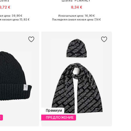
Шапка
Шапка 'PCMANLY'
3,72 €
8,34 €
я цена: 39,90 €
Изначальная цена: 16,90 €
 размеры: 55-60
Доступные размеры: 55-60
я низкая цена:
15,92 €
Последняя самая низкая цена:
7,14 €
ь в корзину
Добавить в корзину
Премиум
Е
ПРЕДЛОЖЕНИЕ