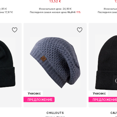
13,52 €
1
9,95 €
Изначальная цена: 24,90 €
Изначальна
 55-60
Доступные размеры: 55-60
Доступные
ена:
17,97 €
Последняя самая низкая цена:
15,21 €
-11%
Последняя сама
рзину
Добавить в корзину
Добавит
Унисекс
Унисекс
ПРЕДЛОЖЕНИЕ
ПРЕДЛОЖЕНИ
CHILLOUTS
CALV