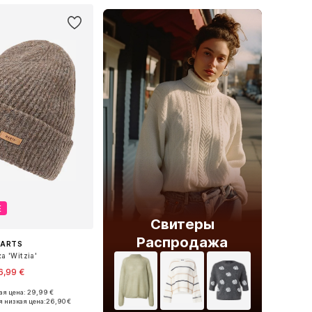
Е
Свитеры
Распродажа
BARTS
а 'Witzia'
6,99 €
+
1
я цена: 29,99 €
 размеры: 55-60
 низкая цена:
26,90 €