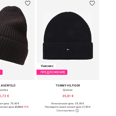
Унисекс
Е
ПРЕДЛОЖЕНИЕ
LAGERFELD
TOMMY HILFIGER
Шапка
Шапка
0,72 €
35,91 €
я цена: 79,90 €
Изначальная цена: 39,90 €
 размеры: 55-60
Доступные размеры: 55-60
низкая цена:
47,90 €
-15%
Последняя самая низкая цена:
27,90 €
ь в корзину
Добавить в корзину