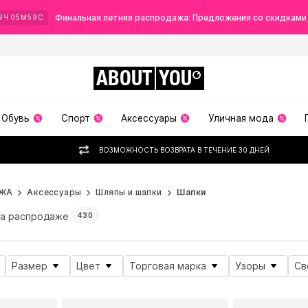
Финальная летняя распродажа: Предложения со скидками
9
Ч
05
М
57
С
ABOUT
YOU
Обувь
Спорт
Аксессуары
Уличная мода
ВОЗМОЖНОСТЬ ВОЗВРАТА В ТЕЧЕНИЕ 30 ДНЕЙ
ЖА
Аксессуары
Шляпы и шапки
Шапки
а распродаже
430
Размер
Цвет
Торговая марка
Узоры
Св