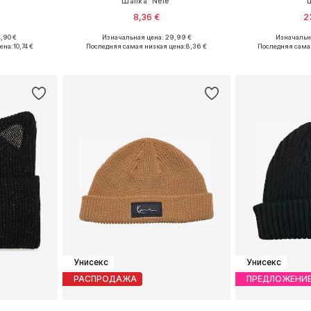
Шапка 'Nele'
8,36 €
2
,90 €
Изначальная цена: 29,99 €
Изначальна
 55-60
Доступные размеры: 55-60
Доступные
ена:
10,74 €
Последняя самая низкая цена:
8,36 €
Последняя сама
рзину
Добавить в корзину
Добавит
Унисекс
Унисекс
РАСПРОДАЖА
ПРЕДЛОЖЕНИ