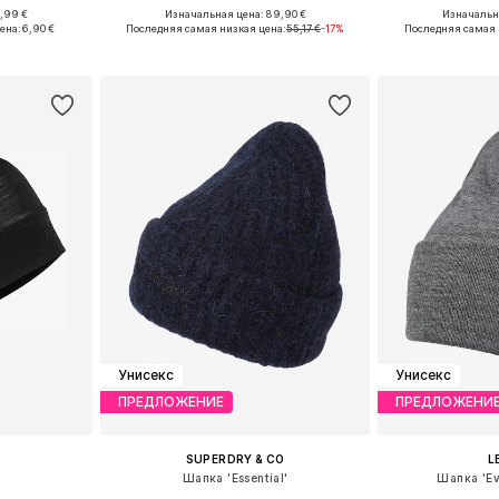
,99 €
Изначальная цена: 89,90 €
Изначальна
 55-60
Доступные размеры: 55-60
Доступные р
ена:
6,90 €
Последняя самая низкая цена:
55,17 €
-17%
Последняя самая 
рзину
Добавить в корзину
Добавит
Унисекс
Унисекс
ПРЕДЛОЖЕНИЕ
ПРЕДЛОЖЕНИ
SUPERDRY & CO
L
Шапка 'Essential'
Шапка 'Ev