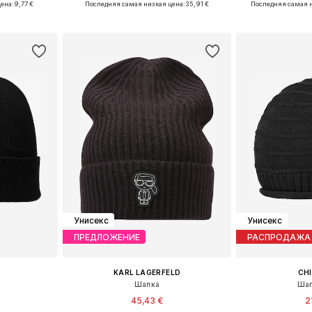
ена:
9,77 €
Последняя самая низкая цена:
35,91 €
Последняя самая н
рзину
Добавить в корзину
Добавит
Унисекс
Унисекс
ПРЕДЛОЖЕНИЕ
РАСПРОДАЖА
S
KARL LAGERFELD
CH
Шапка
Шап
45,43 €
2