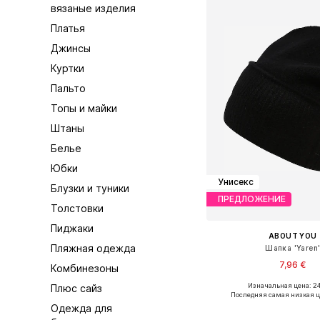
вязаные изделия
Платья
Джинсы
Куртки
Пальто
Топы и майки
Штаны
Белье
Юбки
Унисекс
Блузки и туники
ПРЕДЛОЖЕНИЕ
Толстовки
Пиджаки
ABOUT YOU
Пляжная одежда
Шапка 'Yaren
7,96 €
Комбинезоны
Изначальная цена: 24
Плюс сайз
Доступные размеры:
Последняя самая низкая ц
Одежда для
Добавить в ко