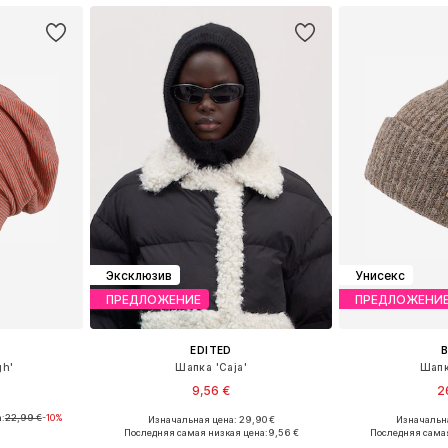
Эксклюзив
Унисекс
ПРЕДЛОЖЕНИЕ
ПРЕДЛОЖЕНИ
EDITED
gh'
Шапка 'Caja'
Шапк
9,56 €
2
:
22,99 €
-10%
Изначальная цена: 29,90 €
Изначальна
 55-60
Доступные размеры: 55-60
Доступные
Последняя самая низкая цена:
9,56 €
Последняя самая