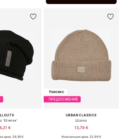
ь в корзину
Унисекс
Е
ПРЕДЛОЖЕНИЕ
ILLOUTS
URBAN CLASSICS
 'Etienne'
Шапка
4,21 €
13,79 €
+
2
я цена: 29,90 €
Изначальная цена: 22,99 €
азмеры: One Size
Доступные размеры: 55-60