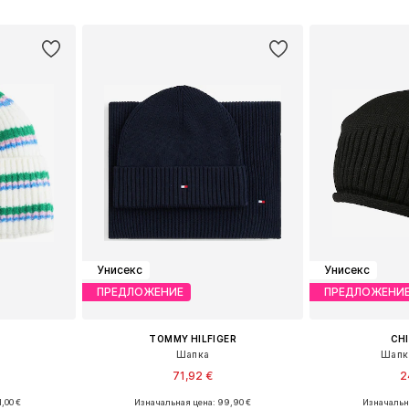
рзину
Добавить в корзину
Добавит
Унисекс
Унисекс
ПРЕДЛОЖЕНИЕ
ПРЕДЛОЖЕНИ
TOMMY HILFIGER
CH
Шапка
Шапка
71,92 €
2
,00 €
Изначальная цена: 99,90 €
Изначальна
 55-60
Доступные размеры: 55-60
Доступные р