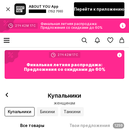
ABOUT YOU App
Перейти к приложению
(152 700)
Финальная летняя распродажа:
21
Ч
42
М
15
С
Предложения со скидками до 60%
21
Ч
42
М
15
С
Финальная летняя распродажа:
Предложения со скидками до 60%
Купальники
женщинам
Купальники
Бикини
Танкини
Все товары
Твои предложения
1259