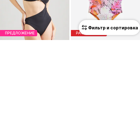
Фильтр и сортировка
ПРЕДЛОЖЕНИЕ
РАСПРОДАЖА
ETAM
DESIGUAL
Купальник 'ZEPHIR'
Купальник
23,94 €
41,97 €
Изначальная цена: 49,90 €
Изначальная цена: 69,95 €
Последняя самая низкая цена:
27,93 €
-14%
Последняя самая низкая цена:
37,77 €