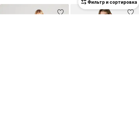
Фильтр и сортировка
ПРЕДЛОЖЕНИЕ
ПРЕДЛОЖЕНИЕ
YAS
RAGWEAR
Платье 'YASPINA'
Платье 'Colaro'
53,91 €
35,99 €
Изначальная цена: 69,90 €
Изначальная цена: 59,99 €
Последняя самая низкая цена:
47,92 €
Последняя самая низкая цена:
39,99 €
-10%