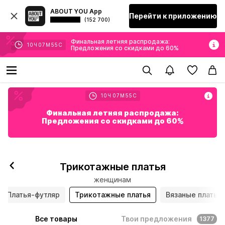
ABOUT YOU App
Перейти к приложению
(152 700)
Финальная летняя распродажа:
10
Ч
07
М
55
С
Предложения со скидками до 60%
10
Ч
07
М
55
С
Финальная летняя распродажа:
Предложения со скидками до 60%
Трикотажные платья
женщинам
Платья-футляр
Трикотажные платья
Вязаные платья
Все товары
Твои предложения
1377