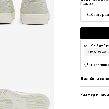
Размер
Выбрать раз
От 3 до 5 
Выбери размер, ч
Политика в
Дизайн и хар
Однотонные 
Размер и пос
Искусственн
Круглый носо
Высота каблу
Искусственн