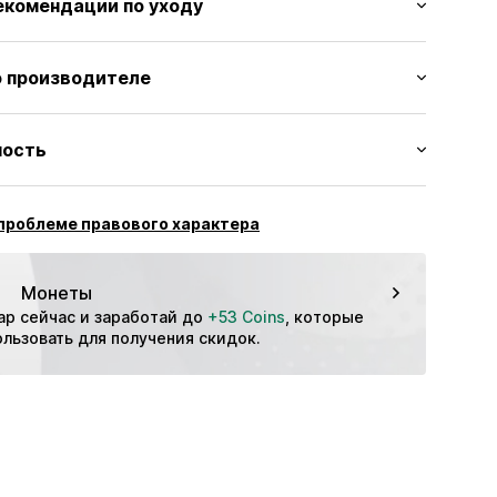
екомендации по уходу
шнурках
0029738957
an
 производителе
Внешняя подошва: Термопластичная резина - TPR
rts GmbH
а: Синтетика
ность
ждения: Китай
eamsports.com/
: Бег
проблеме правового характера
Монеты
ар сейчас и заработай до 
+53 Coins
, которые 
льзовать для получения скидок.