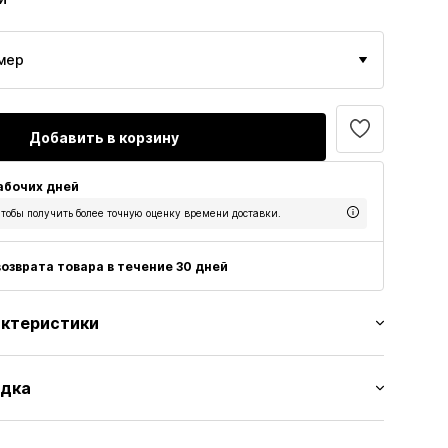
мер
Добавить в корзину
рабочих дней
тобы получить более точную оценку времени доставки.
озврата товара в течение 30 дней
актеристики
цвета
адка
ая кожа
к
ка: Плоский каблук (0-3 см)
ая кожа