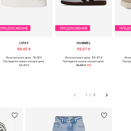
ПРЕДЛОЖЕНИЕ
ПРЕДЛОЖЕНИЕ
ПРЕД
LIPSY
HUMMEL
68,40 €
69,97 €
Изначальная цена: 76,00 €
Изначальная цена: 99,95 €
Изна
Доступно множество размеров
Доступно множество размеров
Последняя самая низкая цена:
Последняя самая низкая цена:
После
64,60 €
74,96 €
-6%
Добавить в корзину
Добавить в корзину
Доб
1
/
9