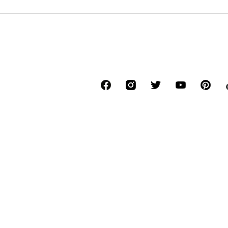
*Бесплатная стандартная доставка в пункт
размере 4,50 €.
Последняя самая низкая цена до снижения 
****Бесплатно для звонков от всех операт
******Все цены включают НДС.
О нас
Пресса
Вакансии
Защит