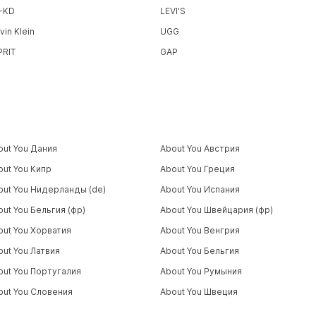
-KD
LEVI'S
vin Klein
UGG
PRIT
GAP
out You Дания
About You Австрия
out You Кипр
About You Греция
out You Нидерланды (de)
About You Испания
out You Бельгия (фр)
About You Швейцария (фр)
out You Хорватия
About You Венгрия
out You Латвия
About You Бельгия
out You Португалия
About You Румыния
out You Словения
About You Швеция