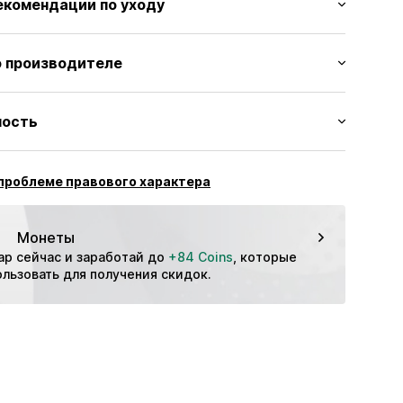
екомендации по уходу
шва
ая кожа
а
 производителе
шнурках
Подкладка и вкладная стелька: Текстиль
rts GmbH
0029782594
Внешняя подошва: Резина
ность
ждения: Китай
eamsports.com/
к: Кэжуал
проблеме правового характера
Монеты
ар сейчас и заработай до 
+84 Coins
, которые 
льзовать для получения скидок.