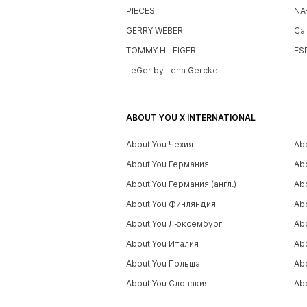
PIECES
NA
GERRY WEBER
Cal
TOMMY HILFIGER
ES
LeGer by Lena Gercke
ABOUT YOU X INTERNATIONAL
About You Чехия
Ab
About You Германия
Ab
About You Германия (англ.)
Ab
About You Финляндия
Ab
About You Люксембург
Ab
About You Италия
Ab
About You Польша
Ab
About You Словакия
Ab