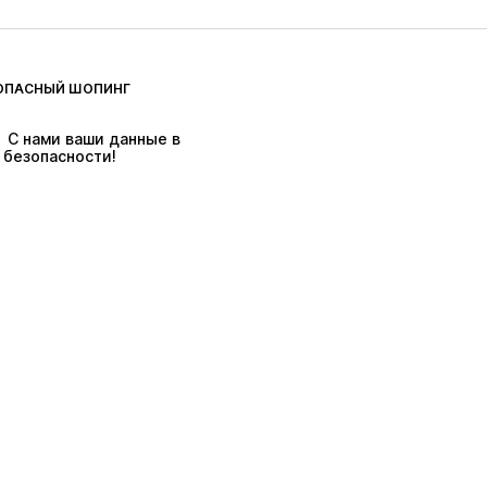
ОПАСНЫЙ ШОПИНГ
 С нами ваши данные в 
безопасности!
ях действуют тарифы на доставку & в
а.
Доступность
Безопасность товара