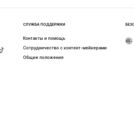
СЛУЖБА ПОДДЕРЖКИ
БЕЗ
Контакты и помощь
Сотрудничество с контент-мейкерами
Общие положения
Отказаться от контракта здесь
ы самовывоза для заказов на сумму свыше 24,90 €; в остальных случа
цены.
оров мобильной связи. При звонках из заграницы может взиматься плат
а данных
Общие условия и положения
Юридические сведения