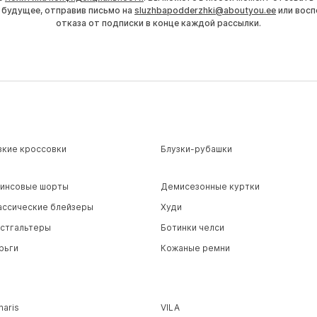
 будущее, отправив письмо на
sluzhbapodderzhki@aboutyou.ee
или восп
отказа от подписки в конце каждой рассылки.
зкие кроссовки
Блузки-рубашки
инсовые шорты
Демисезонные куртки
ассические блейзеры
Худи
стгальтеры
Ботинки челси
рьги
Кожаные ремни
maris
VILA