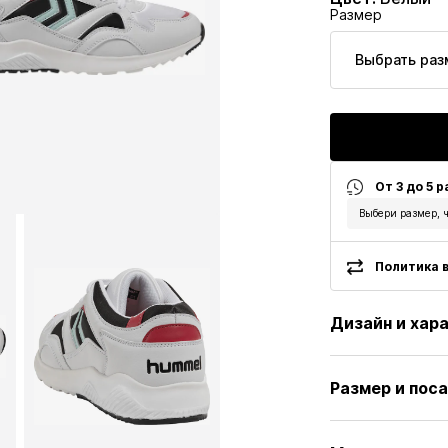
Размер
Выбрать раз
От 3 до 5 
Выбери размер, ч
Политика в
Дизайн и хар
Принт с лого
Размер и пос
Искусственн
Круглый носо
Высота каблу
Профилирова