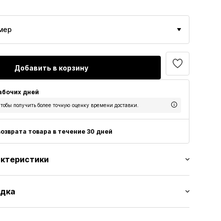
мер
Добавить в корзину
рабочих дней
тобы получить более точную оценку времени доставки.
озврата товара в течение 30 дней
актеристики
типом
адка
ая кожа
к
ка: Плоский каблук (0-3 см)
нная подошва